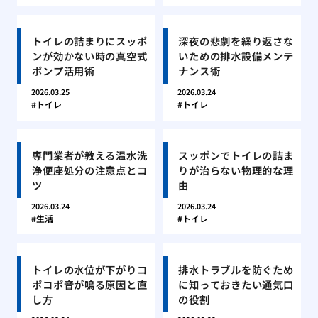
トイレの詰まりにスッポ
深夜の悲劇を繰り返さな
ンが効かない時の真空式
いための排水設備メンテ
ポンプ活用術
ナンス術
2026.03.25
2026.03.24
トイレ
トイレ
専門業者が教える温水洗
スッポンでトイレの詰ま
浄便座処分の注意点とコ
りが治らない物理的な理
ツ
由
2026.03.24
2026.03.24
生活
トイレ
トイレの水位が下がりコ
排水トラブルを防ぐため
ポコポ音が鳴る原因と直
に知っておきたい通気口
し方
の役割