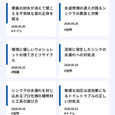
便器の封水が消えて聞こ
水道修理の達人が語るシ
える不気味な音の正体を
ンク下の異変と対策
探る
2026.05.26
2026.05.30
台所
トイレ
環境に優しいウォシュレ
深夜に発生したシンクの
ットの捨て方とリサイク
水漏れへの対処法
ル
2026.05.25
2026.05.25
台所
知識
シンク下の水漏れを封じ
無理な加圧は逆効果にな
込めるプロ仕様の補修材
るトイレトラブルの正し
と工具の選び方
い対処法
2026.05.24
2026.05.22
台所
トイレ