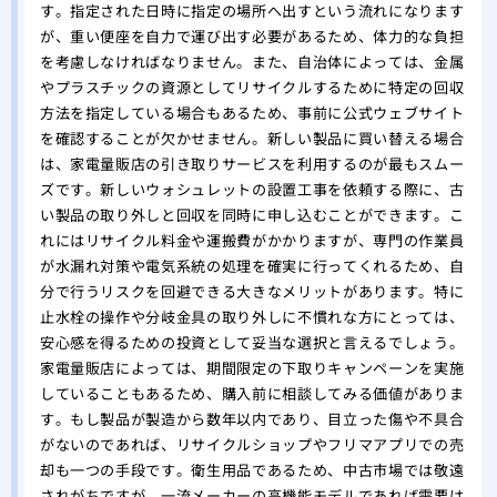
す。指定された日時に指定の場所へ出すという流れになります
が、重い便座を自力で運び出す必要があるため、体力的な負担
を考慮しなければなりません。また、自治体によっては、金属
やプラスチックの資源としてリサイクルするために特定の回収
方法を指定している場合もあるため、事前に公式ウェブサイト
を確認することが欠かせません。新しい製品に買い替える場合
は、家電量販店の引き取りサービスを利用するのが最もスムー
ズです。新しいウォシュレットの設置工事を依頼する際に、古
い製品の取り外しと回収を同時に申し込むことができます。こ
れにはリサイクル料金や運搬費がかかりますが、専門の作業員
が水漏れ対策や電気系統の処理を確実に行ってくれるため、自
分で行うリスクを回避できる大きなメリットがあります。特に
止水栓の操作や分岐金具の取り外しに不慣れな方にとっては、
安心感を得るための投資として妥当な選択と言えるでしょう。
家電量販店によっては、期間限定の下取りキャンペーンを実施
していることもあるため、購入前に相談してみる価値がありま
す。もし製品が製造から数年以内であり、目立った傷や不具合
がないのであれば、リサイクルショップやフリマアプリでの売
却も一つの手段です。衛生用品であるため、中古市場では敬遠
されがちですが、一流メーカーの高機能モデルであれば需要は