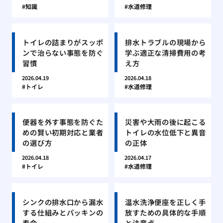
知識
水道修理
トイレの詰まりがスッポ
排水トラブルの現場から
ンで治らない事態を防ぐ
学ぶ適正な清掃費用の考
習慣
え方
2026.04.19
2026.04.18
トイレ
水道修理
便器を外す事態を防ぐた
災害や大雨の後に起こる
めの賢い初期対応と業者
トイレの水位低下と異音
の選び方
の正体
2026.04.18
2026.04.17
トイレ
水道修理
シンクの排水口から漏水
温水洗浄便座を正しく手
する仕組みとパッキンの
放すための具体的な手順
寿命
と注意点