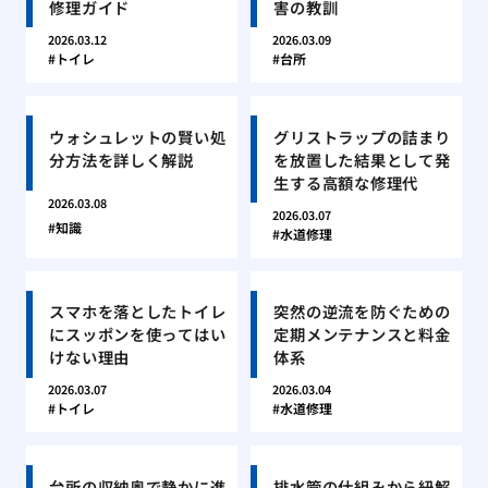
修理ガイド
害の教訓
2026.03.12
2026.03.09
トイレ
台所
ウォシュレットの賢い処
グリストラップの詰まり
分方法を詳しく解説
を放置した結果として発
生する高額な修理代
2026.03.08
2026.03.07
知識
水道修理
スマホを落としたトイレ
突然の逆流を防ぐための
にスッポンを使ってはい
定期メンテナンスと料金
けない理由
体系
2026.03.07
2026.03.04
トイレ
水道修理
台所の収納奥で静かに進
排水管の仕組みから紐解