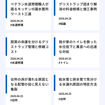
ベテラン水道修理職人が
グリストラップ詰まり解
語るキッチンの漏水箇所
消の料金相場と施工事例
ワースト三選
2026.04.28
2026.04.28
知識
水道修理
厨房の命運を分けるグリ
我が家のトイレを救った
ストラップ管理と修繕コ
水位低下と異音への迅速
スト
な対処
2026.04.26
2026.04.25
水道修理
トイレ
台所の床が濡れる原因と
給水管と排水管で見分け
なる配管の目に見えない
る水漏れ原因の特定方法
亀裂
2026.04.25
2026.04.25
台所
台所