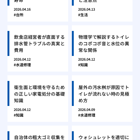
2026.04.16
2026.04.13
台所
生活
飲食店経営者が直面する
物理学で解説するトイレ
排水管トラブルの真実と
のコポコポ音と水位の異
費用
常な関係
2026.04.12
2026.04.12
水道修理
知識
衛生面と環境を守るため
屋外の汚水桝が原因でト
の正しい家電処分の基礎
イレが流れない時の見極
知識
め方
2026.04.12
2026.04.09
知識
水道修理
自治体の粗大ゴミ収集を
ウォシュレットを適切に