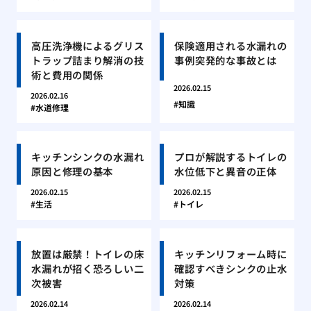
高圧洗浄機によるグリス
保険適用される水漏れの
トラップ詰まり解消の技
事例突発的な事故とは
術と費用の関係
2026.02.15
2026.02.16
知識
水道修理
キッチンシンクの水漏れ
プロが解説するトイレの
原因と修理の基本
水位低下と異音の正体
2026.02.15
2026.02.15
生活
トイレ
放置は厳禁！トイレの床
キッチンリフォーム時に
水漏れが招く恐ろしい二
確認すべきシンクの止水
次被害
対策
2026.02.14
2026.02.14