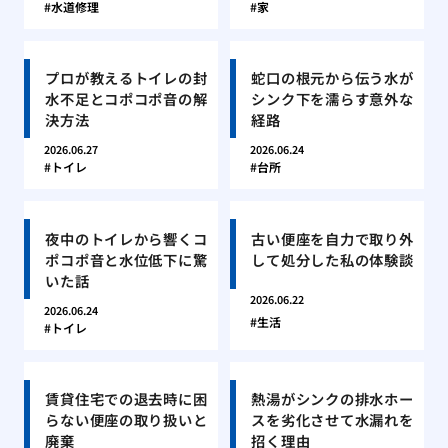
水道修理
家
プロが教えるトイレの封
蛇口の根元から伝う水が
水不足とコポコポ音の解
シンク下を濡らす意外な
決方法
経路
2026.06.27
2026.06.24
トイレ
台所
夜中のトイレから響くコ
古い便座を自力で取り外
ポコポ音と水位低下に驚
して処分した私の体験談
いた話
2026.06.22
2026.06.24
生活
トイレ
賃貸住宅での退去時に困
熱湯がシンクの排水ホー
らない便座の取り扱いと
スを劣化させて水漏れを
廃棄
招く理由