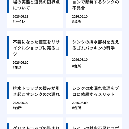
場の実態と道具の限界点
ョンで頻発するシンクの
について
不具合
2026.06.13
2026.06.10
トイレ
台所
不要になった便座をリサ
シンクの排水部材を支え
イクルショップに売るコ
るゴムパッキンの科学
ツ
2026.06.10
2026.06.10
台所
生活
排水トラップの緩みが引
シンクの水漏れ修理をプ
き起こすシンクの水漏れ
ロに依頼するメリット
2026.06.09
2026.06.09
台所
台所
グリストラップの詰まり
トイレの封水不足とコポ