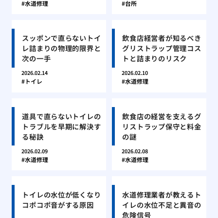
水道修理
台所
スッポンで直らないトイ
飲食店経営者が知るべき
レ詰まりの物理的限界と
グリストラップ管理コス
次の一手
トと詰まりのリスク
2026.02.14
2026.02.10
トイレ
水道修理
道具で直らないトイレの
飲食店の経営を支えるグ
トラブルを早期に解決す
リストラップ保守と料金
る秘訣
の謎
2026.02.09
2026.02.08
水道修理
水道修理
トイレの水位が低くなり
水道修理業者が教えるト
コポコポ音がする原因
イレの水位不足と異音の
危険信号