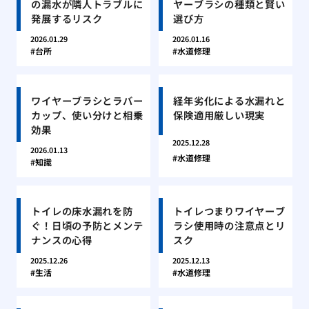
の漏水が隣人トラブルに
ヤーブラシの種類と賢い
発展するリスク
選び方
2026.01.29
2026.01.16
台所
水道修理
ワイヤーブラシとラバー
経年劣化による水漏れと
カップ、使い分けと相乗
保険適用厳しい現実
効果
2025.12.28
2026.01.13
水道修理
知識
トイレの床水漏れを防
トイレつまりワイヤーブ
ぐ！日頃の予防とメンテ
ラシ使用時の注意点とリ
ナンスの心得
スク
2025.12.26
2025.12.13
生活
水道修理