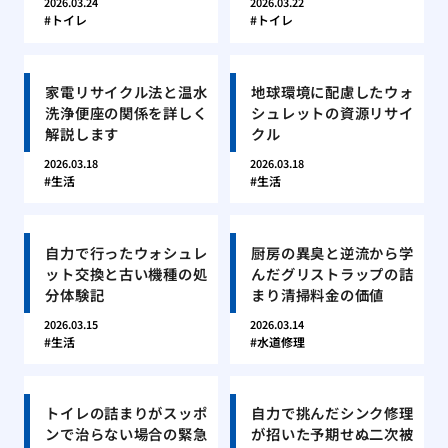
2026.03.24
2026.03.22
トイレ
トイレ
家電リサイクル法と温水
地球環境に配慮したウォ
洗浄便座の関係を詳しく
シュレットの資源リサイ
解説します
クル
2026.03.18
2026.03.18
生活
生活
自力で行ったウォシュレ
厨房の異臭と逆流から学
ット交換と古い機種の処
んだグリストラップの詰
分体験記
まり清掃料金の価値
2026.03.15
2026.03.14
生活
水道修理
トイレの詰まりがスッポ
自力で挑んだシンク修理
ンで治らない場合の緊急
が招いた予期せぬ二次被