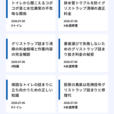
トイレから聞こえるコポ
排水管トラブルを防ぐグ
コポ音と水位異常の不気
リストラップ清掃の適正
味な関係
料金
2026.07.09
2026.07.08
トイレ
水道修理
グリストラップ詰まり清
業者選びで失敗しないた
掃の料金相場と作業内容
めのグリストラップ詰ま
の完全解説
り抜き料金の秘密
2026.07.06
2026.07.06
知識
水道修理
頑固なトイレの詰まりに
厨房の異臭は危険信号グ
立ち向かうための正しい
リストラップ詰まりと修
知識
理代
2026.07.06
2026.07.05
トイレ
水道修理