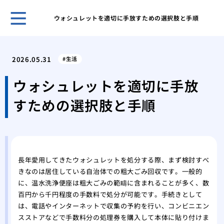
ウォシュレットを適切に手放すための選択肢と手順
ホー
トイ
2026.05.31
生活
す危
洗面
ウォシュレットを適切に手放
えな
すための選択肢と手順
トイ
する
蛇口
原因
修理
長年愛用してきたウォシュレットを処分する際、まず検討すべ
トラ
きなのは居住している自治体での粗大ごみ回収です。一般的
浴槽
に、温水洗浄便座は粗大ごみの範疇に含まれることが多く、数
おき
百円から千円程度の手数料で処分が可能です。手続きとして
トイ
は、電話やインターネットで収集の予約を行い、コンビニエン
実行
スストアなどで手数料分の処理券を購入して本体に貼り付けま