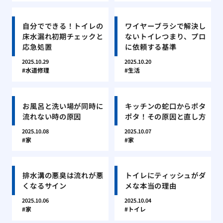
自分でできる！トイレの
ワイヤーブラシで解決し
床水漏れ初期チェックと
ないトイレつまり、プロ
応急処置
に依頼する基準
2025.10.29
2025.10.20
水道修理
生活
お風呂と洗い場が同時に
キッチンの蛇口からポタ
流れない時の原因
ポタ！その原因と直し方
2025.10.08
2025.10.07
家
家
排水溝の悪臭は流れが悪
トイレにティッシュがダ
くなるサイン
メな本当の理由
2025.10.06
2025.10.04
家
トイレ