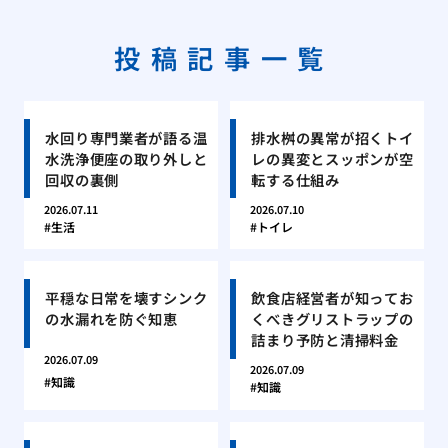
投稿記事一覧
水回り専門業者が語る温
排水桝の異常が招くトイ
水洗浄便座の取り外しと
レの異変とスッポンが空
回収の裏側
転する仕組み
2026.07.11
2026.07.10
生活
トイレ
平穏な日常を壊すシンク
飲食店経営者が知ってお
の水漏れを防ぐ知恵
くべきグリストラップの
詰まり予防と清掃料金
2026.07.09
2026.07.09
知識
知識