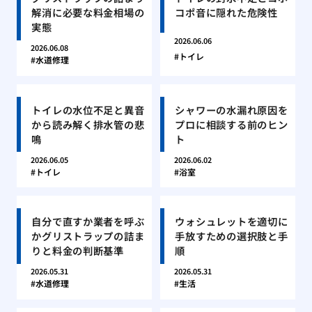
解消に必要な料金相場の
コポ音に隠れた危険性
実態
2026.06.06
2026.06.08
トイレ
水道修理
トイレの水位不足と異音
シャワーの水漏れ原因を
から読み解く排水管の悲
プロに相談する前のヒン
鳴
ト
2026.06.05
2026.06.02
トイレ
浴室
自分で直すか業者を呼ぶ
ウォシュレットを適切に
かグリストラップの詰ま
手放すための選択肢と手
りと料金の判断基準
順
2026.05.31
2026.05.31
水道修理
生活