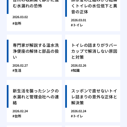
む水漏れの恐怖
くトイレの水位低下と異
音の正体
2026.03.02
2026.03.01
台所
トイレ
専門家が解説する温水洗
トイレの詰まりがラバー
浄便座の解体と部品の扱
カップで解消しない原因
い
と対策
2026.02.27
2026.02.26
生活
知識
新生活を襲ったシンクの
スッポンで直せないトイ
水漏れと管理会社への連
レ詰まりの意外な正体と
絡
解決策
2026.02.24
2026.02.24
台所
トイレ