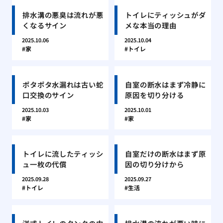
排水溝の悪臭は流れが悪
トイレにティッシュがダ
くなるサイン
メな本当の理由
2025.10.06
2025.10.04
家
トイレ
ポタポタ水漏れは古い蛇
自室の断水はまず冷静に
口交換のサイン
原因を切り分ける
2025.10.03
2025.10.01
家
家
トイレに流したティッシ
自室だけの断水はまず原
ュ一枚の代償
因の切り分けから
2025.09.28
2025.09.27
トイレ
生活