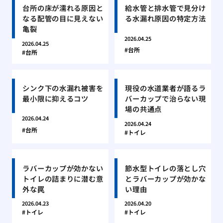
台所の床が濡れる原因と
給水管と排水管で見分け
なる配管の目に見えない
る水漏れ原因の特定方法
亀裂
2026.04.25
2026.04.25
台所
台所
シンク下の水漏れ被害を
現役の水道業者が語るラ
最小限に抑えるコツ
バーカップで治らない現
場の共通点
2026.04.24
2026.04.24
台所
トイレ
ラバーカップが効かない
節水型トイレの落とし穴
トイレの詰まりに潜む意
とラバーカップが効かな
外な罠
い理由
2026.04.23
2026.04.20
トイレ
トイレ