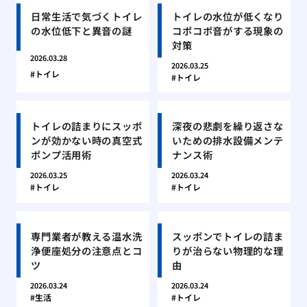
日常生活で気づくトイレ
トイレの水位が低くなり
の水位低下と異音の謎
コポコポ音がする現象の
対策
2026.03.28
2026.03.25
トイレ
トイレ
トイレの詰まりにスッポ
深夜の悲劇を繰り返さな
ンが効かない時の真空式
いための排水設備メンテ
ポンプ活用術
ナンス術
2026.03.25
2026.03.24
トイレ
トイレ
専門業者が教える温水洗
スッポンでトイレの詰ま
浄便座処分の注意点とコ
りが治らない物理的な理
ツ
由
2026.03.24
2026.03.24
生活
トイレ