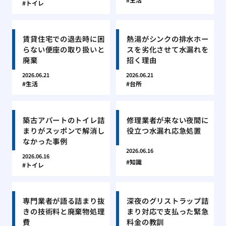
トイレ
賃貸住宅での退去時に困
熱湯がシンクの排水ホー
らない便座の取り扱いと
スを劣化させて水漏れを
廃棄
招く理由
2026.06.21
2026.06.21
生活
台所
築古アパートのトイレ詰
修理業者が来ない夜間に
まりがスッポンで解消し
役立つ水漏れ応急処置
なかった事例
2026.06.16
2026.06.16
知識
トイレ
専門業者が語る詰まり抜
深夜のグリストラップ詰
きの技術料と廃棄物処理
まり対応で支払った緊急
費
料金の教訓