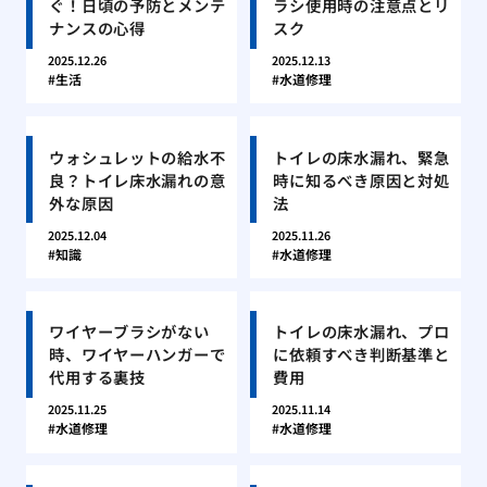
ぐ！日頃の予防とメンテ
ラシ使用時の注意点とリ
ナンスの心得
スク
2025.12.26
2025.12.13
生活
水道修理
ウォシュレットの給水不
トイレの床水漏れ、緊急
良？トイレ床水漏れの意
時に知るべき原因と対処
外な原因
法
2025.12.04
2025.11.26
知識
水道修理
ワイヤーブラシがない
トイレの床水漏れ、プロ
時、ワイヤーハンガーで
に依頼すべき判断基準と
代用する裏技
費用
2025.11.25
2025.11.14
水道修理
水道修理