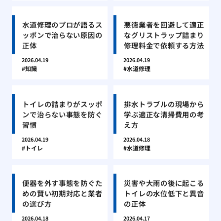
水道修理のプロが語るス
悪徳業者を回避して適正
ッポンで治らない原因の
なグリストラップ詰まり
正体
修理料金で依頼する方法
2026.04.19
2026.04.19
知識
水道修理
トイレの詰まりがスッポ
排水トラブルの現場から
ンで治らない事態を防ぐ
学ぶ適正な清掃費用の考
習慣
え方
2026.04.19
2026.04.18
トイレ
水道修理
便器を外す事態を防ぐた
災害や大雨の後に起こる
めの賢い初期対応と業者
トイレの水位低下と異音
の選び方
の正体
2026.04.18
2026.04.17