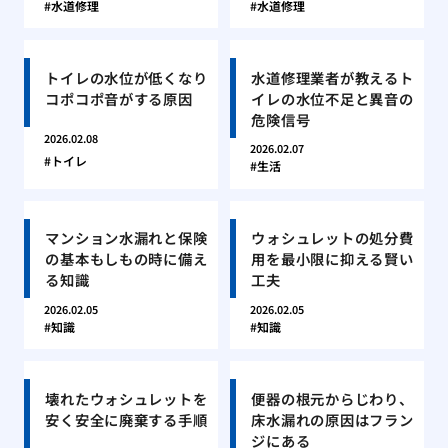
水道修理
水道修理
トイレの水位が低くなり
水道修理業者が教えるト
コポコポ音がする原因
イレの水位不足と異音の
危険信号
2026.02.08
2026.02.07
トイレ
生活
マンション水漏れと保険
ウォシュレットの処分費
の基本もしもの時に備え
用を最小限に抑える賢い
る知識
工夫
2026.02.05
2026.02.05
知識
知識
壊れたウォシュレットを
便器の根元からじわり、
安く安全に廃棄する手順
床水漏れの原因はフラン
ジにある