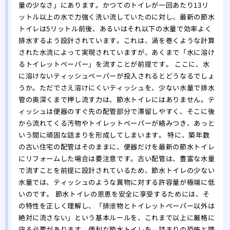
量の少なさ」にあります。かつてのトイレが一回あたり13リ
ットル以上の水で力強く洗い流していたのに対し、最新の節水
トイレは5リットル前後、あるいはそれ以下の水量で効率よく
排水するよう設計されています。これは、渦を巻くような計算
された水流によって実現されていますが、あくまで「水に溶け
るトイレットペーパー」を流すことが前提です。 ここに、水
に溶けないティッシュペーパーが投入されるとどうなるでしょ
うか。ただでさえ溶けにくいティッシュを、少ない水量で排水
管の奥深くまで押し流す力は、節水トイレにはありません。テ
ィッシュは便器のすぐ先の配管部分で滞留しやすく、そこに後
から流れてくる汚物やトイレットペーパーが絡みつき、あっと
いう間に頑固な詰まりを形成してしまいます。 特に、築年数
の古い住宅の配管はそのままに、便器だけを最新の節水トイレ
にリフォームした場合は要注意です。古い配管は、豊富な水量
で流すことを前提に設計されているため、節水トイレの少ない
水量では、ティッシュのような異物に対する許容量が極端に低
いのです。 節水トイレの恩恵を安全に享受するためには、そ
の特性を正しく理解し、「排泄物とトイレットペーパー以外は
絶対に流さない」という基本ルールを、これまで以上に厳格に
守る必要があります。便利な節水トイレを、詰まりの恐怖と隣