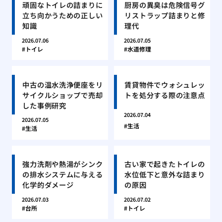
頑固なトイレの詰まりに
厨房の異臭は危険信号グ
立ち向かうための正しい
リストラップ詰まりと修
知識
理代
2026.07.06
2026.07.05
トイレ
水道修理
中古の温水洗浄便座をリ
賃貸物件でウォシュレッ
サイクルショップで売却
トを処分する際の注意点
した事例研究
2026.07.04
2026.07.05
生活
生活
強力洗剤や熱湯がシンク
古い家で起きたトイレの
の排水システムに与える
水位低下と意外な詰まり
化学的ダメージ
の原因
2026.07.03
2026.07.02
台所
トイレ