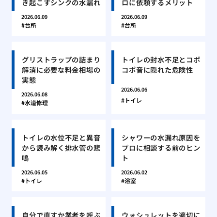
き起こすシンクの水漏れ
ロに依頼するメリット
2026.06.09
2026.06.09
台所
台所
グリストラップの詰まり
トイレの封水不足とコポ
解消に必要な料金相場の
コポ音に隠れた危険性
実態
2026.06.06
2026.06.08
トイレ
水道修理
トイレの水位不足と異音
シャワーの水漏れ原因を
から読み解く排水管の悲
プロに相談する前のヒン
鳴
ト
2026.06.05
2026.06.02
トイレ
浴室
自分で直すか業者を呼ぶ
ウォシュレットを適切に