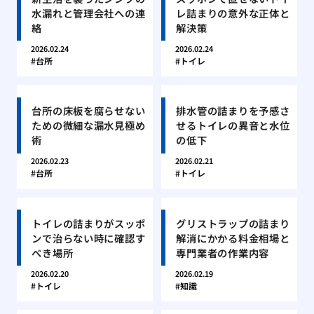
水漏れと管理会社への連
レ詰まりの意外な正体と
絡
解決策
2026.02.24
2026.02.24
台所
トイレ
台所の床板を腐らせない
排水管の詰まりを予感さ
ための微細な漏水見極め
せるトイレの異音と水位
術
の低下
2026.02.23
2026.02.21
台所
トイレ
トイレの詰まりがスッポ
グリストラップの詰まり
ンで治らない時に確認す
解消にかかる料金相場と
べき場所
専門業者の作業内容
2026.02.20
2026.02.19
トイレ
知識