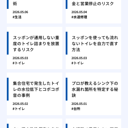
術
金と営業停止のリスク
2026.05.06
2026.05.04
生活
水道修理
スッポンが通用しない重
スッポンを使っても流れ
度のトイレ詰まりを放置
ないトイレを自力で直す
するリスク
方法
2026.05.03
2026.05.03
トイレ
トイレ
集合住宅で発生したトイ
プロが教えるシンク下の
レの水位低下とコポコポ
水漏れ箇所を特定する秘
音の事例
訣
2026.05.02
2026.05.01
トイレ
台所