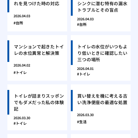
れを見つけた時の対応
シンクに潜む特有の漏水
トラブルとその盲点
2026.04.03
2026.04.03
台所
台所
マンションで起きたトイ
トイレの水位がいつもよ
レの水位異常と解決策
り低いときに確認したい
三つの場所
2026.04.02
2026.04.01
トイレ
トイレ
トイレが詰まりスッポン
買い替えを機に考える古
でもダメだった私の体験
い洗浄便座の最適な処置
記
2026.03.30
2026.03.30
生活
トイレ