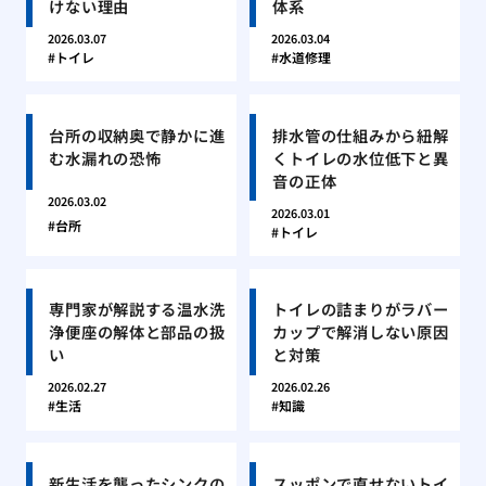
けない理由
体系
2026.03.07
2026.03.04
トイレ
水道修理
台所の収納奥で静かに進
排水管の仕組みから紐解
む水漏れの恐怖
くトイレの水位低下と異
音の正体
2026.03.02
2026.03.01
台所
トイレ
専門家が解説する温水洗
トイレの詰まりがラバー
浄便座の解体と部品の扱
カップで解消しない原因
い
と対策
2026.02.27
2026.02.26
生活
知識
新生活を襲ったシンクの
スッポンで直せないトイ