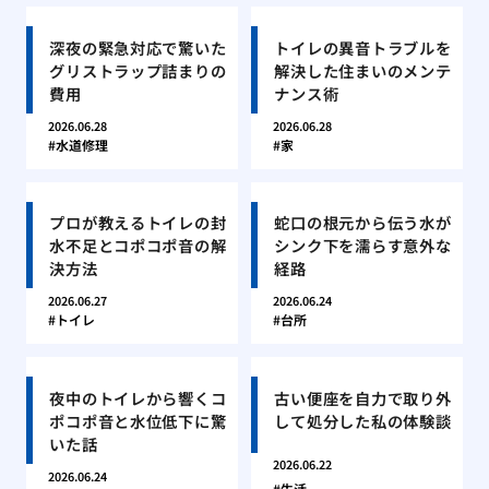
深夜の緊急対応で驚いた
トイレの異音トラブルを
グリストラップ詰まりの
解決した住まいのメンテ
費用
ナンス術
2026.06.28
2026.06.28
水道修理
家
プロが教えるトイレの封
蛇口の根元から伝う水が
水不足とコポコポ音の解
シンク下を濡らす意外な
決方法
経路
2026.06.27
2026.06.24
トイレ
台所
夜中のトイレから響くコ
古い便座を自力で取り外
ポコポ音と水位低下に驚
して処分した私の体験談
いた話
2026.06.22
2026.06.24
生活