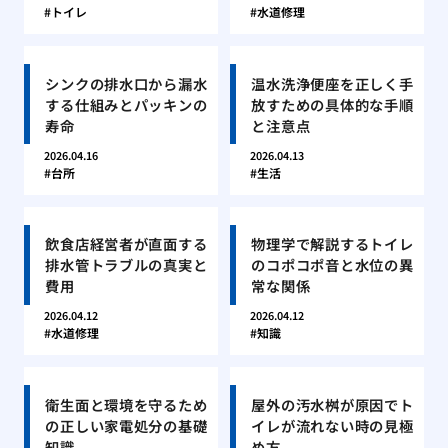
トイレ
水道修理
シンクの排水口から漏水
温水洗浄便座を正しく手
する仕組みとパッキンの
放すための具体的な手順
寿命
と注意点
2026.04.16
2026.04.13
台所
生活
飲食店経営者が直面する
物理学で解説するトイレ
排水管トラブルの真実と
のコポコポ音と水位の異
費用
常な関係
2026.04.12
2026.04.12
水道修理
知識
衛生面と環境を守るため
屋外の汚水桝が原因でト
の正しい家電処分の基礎
イレが流れない時の見極
知識
め方