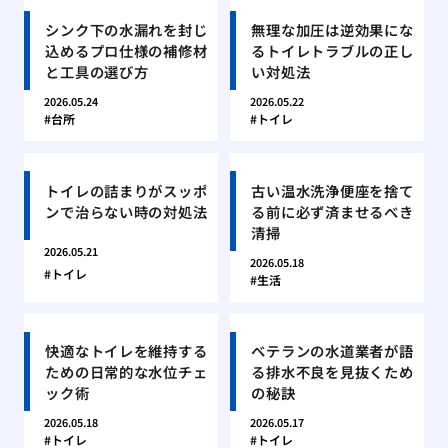
シンク下の水漏れを封じ
無理な加圧は逆効果にな
込めるプロ仕様の補修材
るトイレトラブルの正し
と工具の選び方
い対処法
2026.05.24
2026.05.22
台所
トイレ
トイレの詰まりがスッポ
古い温水洗浄便座を捨て
ンで治らない時の対処法
る前に必ず済ませるべき
清掃
2026.05.21
2026.05.18
トイレ
生活
快適なトイレを維持する
ベテランの水道業者が語
ための日常的な水位チェ
る排水不良を見抜くため
ック術
の秘訣
2026.05.18
2026.05.17
トイレ
トイレ