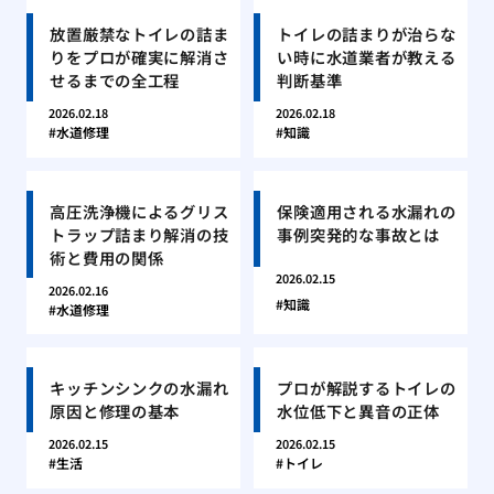
放置厳禁なトイレの詰ま
トイレの詰まりが治らな
りをプロが確実に解消さ
い時に水道業者が教える
せるまでの全工程
判断基準
2026.02.18
2026.02.18
水道修理
知識
高圧洗浄機によるグリス
保険適用される水漏れの
トラップ詰まり解消の技
事例突発的な事故とは
術と費用の関係
2026.02.15
2026.02.16
知識
水道修理
キッチンシンクの水漏れ
プロが解説するトイレの
原因と修理の基本
水位低下と異音の正体
2026.02.15
2026.02.15
生活
トイレ