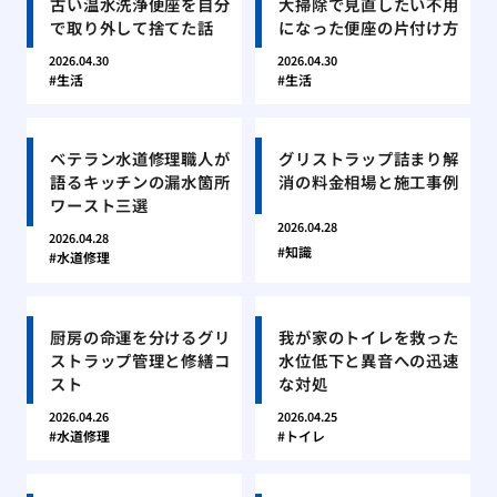
古い温水洗浄便座を自分
大掃除で見直したい不用
で取り外して捨てた話
になった便座の片付け方
2026.04.30
2026.04.30
生活
生活
ベテラン水道修理職人が
グリストラップ詰まり解
語るキッチンの漏水箇所
消の料金相場と施工事例
ワースト三選
2026.04.28
2026.04.28
知識
水道修理
厨房の命運を分けるグリ
我が家のトイレを救った
ストラップ管理と修繕コ
水位低下と異音への迅速
スト
な対処
2026.04.26
2026.04.25
水道修理
トイレ