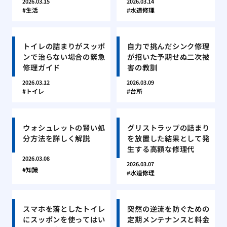
2026.03.15
2026.03.14
生活
水道修理
トイレの詰まりがスッポ
自力で挑んだシンク修理
ンで治らない場合の緊急
が招いた予期せぬ二次被
修理ガイド
害の教訓
2026.03.12
2026.03.09
トイレ
台所
ウォシュレットの賢い処
グリストラップの詰まり
分方法を詳しく解説
を放置した結果として発
生する高額な修理代
2026.03.08
2026.03.07
知識
水道修理
スマホを落としたトイレ
突然の逆流を防ぐための
にスッポンを使ってはい
定期メンテナンスと料金