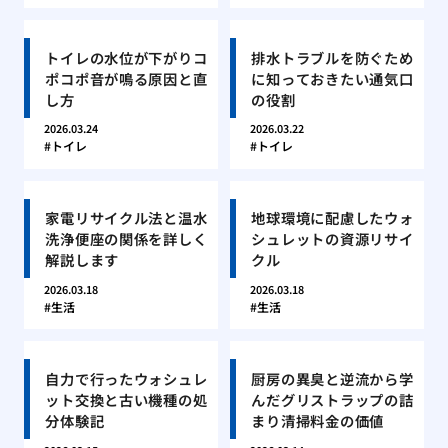
トイレの水位が下がりコ
排水トラブルを防ぐため
ポコポ音が鳴る原因と直
に知っておきたい通気口
し方
の役割
2026.03.24
2026.03.22
トイレ
トイレ
家電リサイクル法と温水
地球環境に配慮したウォ
洗浄便座の関係を詳しく
シュレットの資源リサイ
解説します
クル
2026.03.18
2026.03.18
生活
生活
自力で行ったウォシュレ
厨房の異臭と逆流から学
ット交換と古い機種の処
んだグリストラップの詰
分体験記
まり清掃料金の価値