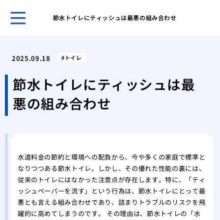
節水トイレにティッシュは最悪の組み合わせ
ホー
トイ
2025.09.18
トイレ
す危
洗面
節水トイレにティッシュは最
えな
悪の組み合わせ
トイ
する
蛇口
原因
修理
水道料金の節約と環境への配負から、今や多くの家庭で標準と
トラ
なりつつある節水トイレ。しかし、その優れた性能の裏には、
浴槽
従来のトイレにはなかった注意点が存在します。特に、「ティ
おき
ッシュペーパーを流す」という行為は、節水トイレにとって最
トイ
悪とも言える組み合わせであり、詰まりトラブルのリスクを飛
実行
躍的に高めてしまうのです。 その理由は、節水トイレの「水