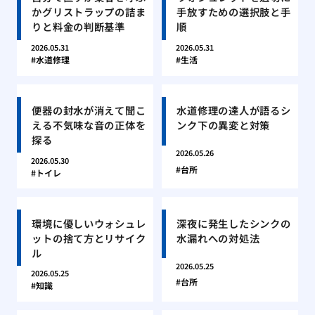
かグリストラップの詰ま
手放すための選択肢と手
りと料金の判断基準
順
2026.05.31
2026.05.31
水道修理
生活
便器の封水が消えて聞こ
水道修理の達人が語るシ
える不気味な音の正体を
ンク下の異変と対策
探る
2026.05.26
2026.05.30
台所
トイレ
環境に優しいウォシュレ
深夜に発生したシンクの
ットの捨て方とリサイク
水漏れへの対処法
ル
2026.05.25
2026.05.25
台所
知識