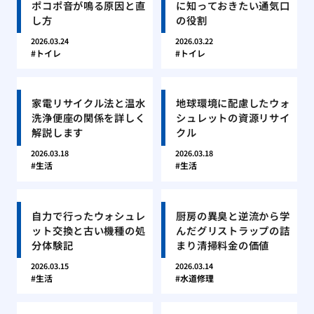
ポコポ音が鳴る原因と直
に知っておきたい通気口
し方
の役割
2026.03.24
2026.03.22
トイレ
トイレ
家電リサイクル法と温水
地球環境に配慮したウォ
洗浄便座の関係を詳しく
シュレットの資源リサイ
解説します
クル
2026.03.18
2026.03.18
生活
生活
自力で行ったウォシュレ
厨房の異臭と逆流から学
ット交換と古い機種の処
んだグリストラップの詰
分体験記
まり清掃料金の価値
2026.03.15
2026.03.14
生活
水道修理