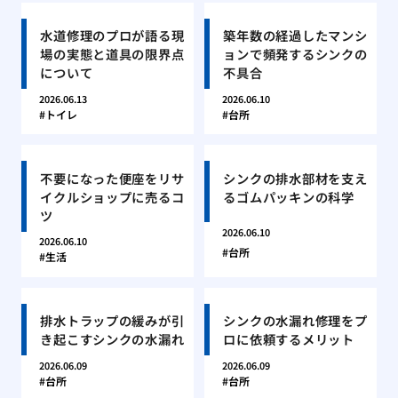
水道修理のプロが語る現
築年数の経過したマンシ
場の実態と道具の限界点
ョンで頻発するシンクの
について
不具合
2026.06.13
2026.06.10
トイレ
台所
不要になった便座をリサ
シンクの排水部材を支え
イクルショップに売るコ
るゴムパッキンの科学
ツ
2026.06.10
2026.06.10
台所
生活
排水トラップの緩みが引
シンクの水漏れ修理をプ
き起こすシンクの水漏れ
ロに依頼するメリット
2026.06.09
2026.06.09
台所
台所