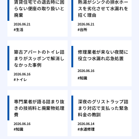
賃貸住宅での退去時に困
熱湯がシンクの排水ホー
らない便座の取り扱いと
スを劣化させて水漏れを
廃棄
招く理由
2026.06.21
2026.06.21
生活
台所
築古アパートのトイレ詰
修理業者が来ない夜間に
まりがスッポンで解消し
役立つ水漏れ応急処置
なかった事例
2026.06.16
2026.06.16
知識
トイレ
専門業者が語る詰まり抜
深夜のグリストラップ詰
きの技術料と廃棄物処理
まり対応で支払った緊急
費
料金の教訓
2026.06.16
2026.06.14
知識
水道修理