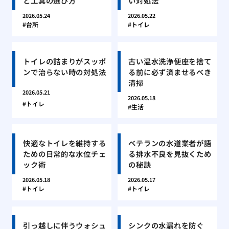
と工具の選び方
い対処法
2026.05.24
2026.05.22
台所
トイレ
トイレの詰まりがスッポ
古い温水洗浄便座を捨て
ンで治らない時の対処法
る前に必ず済ませるべき
清掃
2026.05.21
2026.05.18
トイレ
生活
快適なトイレを維持する
ベテランの水道業者が語
ための日常的な水位チェ
る排水不良を見抜くため
ック術
の秘訣
2026.05.18
2026.05.17
トイレ
トイレ
引っ越しに伴うウォシュ
シンクの水漏れを防ぐ