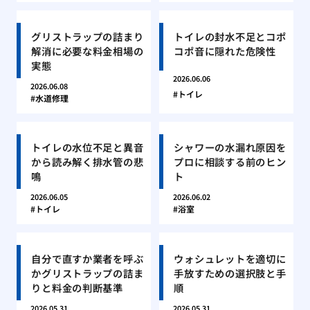
グリストラップの詰まり
トイレの封水不足とコポ
解消に必要な料金相場の
コポ音に隠れた危険性
実態
2026.06.06
2026.06.08
トイレ
水道修理
トイレの水位不足と異音
シャワーの水漏れ原因を
から読み解く排水管の悲
プロに相談する前のヒン
鳴
ト
2026.06.05
2026.06.02
トイレ
浴室
自分で直すか業者を呼ぶ
ウォシュレットを適切に
かグリストラップの詰ま
手放すための選択肢と手
りと料金の判断基準
順
2026.05.31
2026.05.31