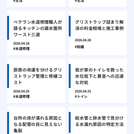
生活
生活
ベテラン水道修理職人が
グリストラップ詰まり解
語るキッチンの漏水箇所
消の料金相場と施工事例
ワースト三選
2026.04.28
2026.04.28
知識
水道修理
厨房の命運を分けるグリ
我が家のトイレを救った
ストラップ管理と修繕コ
水位低下と異音への迅速
スト
な対処
2026.04.26
2026.04.25
水道修理
トイレ
台所の床が濡れる原因と
給水管と排水管で見分け
なる配管の目に見えない
る水漏れ原因の特定方法
亀裂