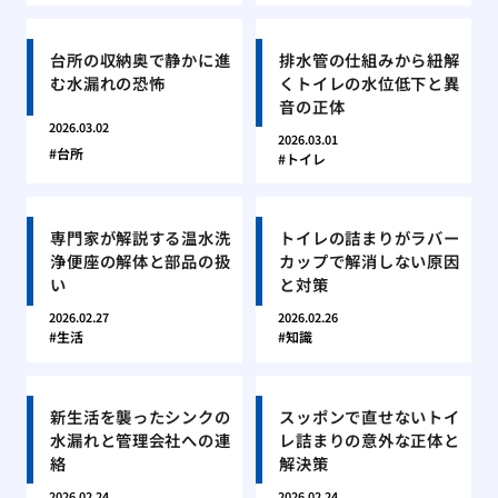
台所の収納奥で静かに進
排水管の仕組みから紐解
む水漏れの恐怖
くトイレの水位低下と異
音の正体
2026.03.02
2026.03.01
台所
トイレ
専門家が解説する温水洗
トイレの詰まりがラバー
浄便座の解体と部品の扱
カップで解消しない原因
い
と対策
2026.02.27
2026.02.26
生活
知識
新生活を襲ったシンクの
スッポンで直せないトイ
水漏れと管理会社への連
レ詰まりの意外な正体と
絡
解決策
2026.02.24
2026.02.24