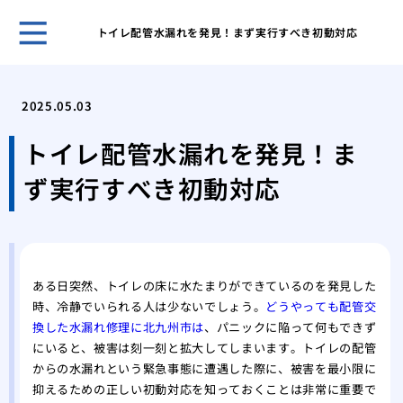
トイレ配管水漏れを発見！まず実行すべき初動対応
ホー
トイ
2025.05.03
す危
洗面
トイレ配管水漏れを発見！ま
えな
ず実行すべき初動対応
トイ
する
蛇口
原因
修理
ある日突然、トイレの床に水たまりができているのを発見した
トラ
時、冷静でいられる人は少ないでしょう。
どうやっても配管交
浴槽
換した水漏れ修理に北九州市は
、パニックに陥って何もできず
おき
にいると、被害は刻一刻と拡大してしまいます。トイレの配管
トイ
からの水漏れという緊急事態に遭遇した際に、被害を最小限に
実行
抑えるための正しい初動対応を知っておくことは非常に重要で