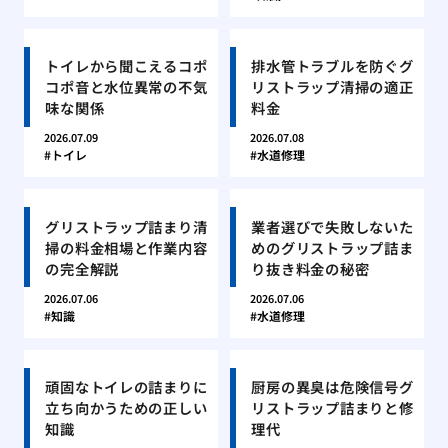
トイレから聞こえるコポ
排水管トラブルを防ぐグ
コポ音と水位異常の不気
リストラップ清掃の適正
味な関係
料金
2026.07.09
2026.07.08
トイレ
水道修理
グリストラップ詰まり清
業者選びで失敗しないた
掃の料金相場と作業内容
めのグリストラップ詰ま
の完全解説
り抜き料金の秘密
2026.07.06
2026.07.06
知識
水道修理
頑固なトイレの詰まりに
厨房の異臭は危険信号グ
立ち向かうための正しい
リストラップ詰まりと修
知識
理代