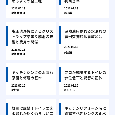
せるまでの全工程
判断基準
2026.02.18
2026.02.18
水道修理
知識
高圧洗浄機によるグリス
保険適用される水漏れの
トラップ詰まり解消の技
事例突発的な事故とは
術と費用の関係
2026.02.15
2026.02.16
知識
水道修理
キッチンシンクの水漏れ
プロが解説するトイレの
原因と修理の基本
水位低下と異音の正体
2026.02.15
2026.02.15
生活
トイレ
放置は厳禁！トイレの床
キッチンリフォーム時に
水漏れが招く恐ろしい二
確認すべきシンクの止水