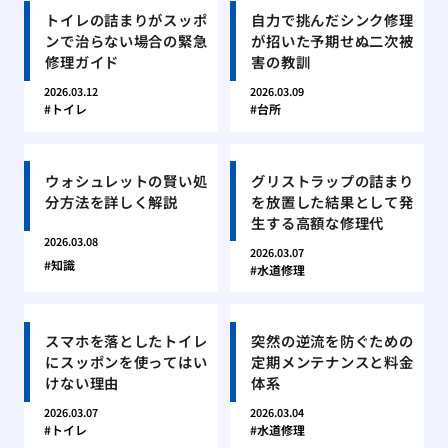
トイレの詰まりがスッポ
自力で挑んだシンク修理
ンで治らない場合の緊急
が招いた予期せぬ二次被
修理ガイド
害の教訓
2026.03.12
2026.03.09
トイレ
台所
ウォシュレットの賢い処
グリストラップの詰まり
分方法を詳しく解説
を放置した結果として発
生する高額な修理代
2026.03.08
2026.03.07
知識
水道修理
スマホを落としたトイレ
突然の逆流を防ぐための
にスッポンを使ってはい
定期メンテナンスと料金
けない理由
体系
2026.03.07
2026.03.04
トイレ
水道修理