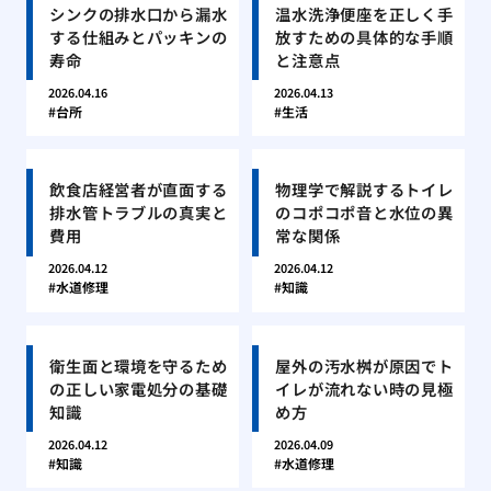
シンクの排水口から漏水
温水洗浄便座を正しく手
する仕組みとパッキンの
放すための具体的な手順
寿命
と注意点
2026.04.16
2026.04.13
台所
生活
飲食店経営者が直面する
物理学で解説するトイレ
排水管トラブルの真実と
のコポコポ音と水位の異
費用
常な関係
2026.04.12
2026.04.12
水道修理
知識
衛生面と環境を守るため
屋外の汚水桝が原因でト
の正しい家電処分の基礎
イレが流れない時の見極
知識
め方
2026.04.12
2026.04.09
知識
水道修理