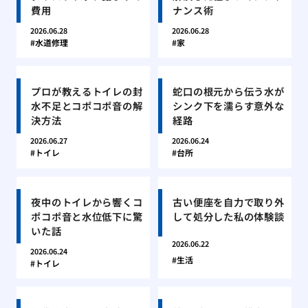
費用
ナンス術
2026.06.28
2026.06.28
水道修理
家
プロが教えるトイレの封
蛇口の根元から伝う水が
水不足とコポコポ音の解
シンク下を濡らす意外な
決方法
経路
2026.06.27
2026.06.24
トイレ
台所
夜中のトイレから響くコ
古い便座を自力で取り外
ポコポ音と水位低下に驚
して処分した私の体験談
いた話
2026.06.22
2026.06.24
生活
トイレ