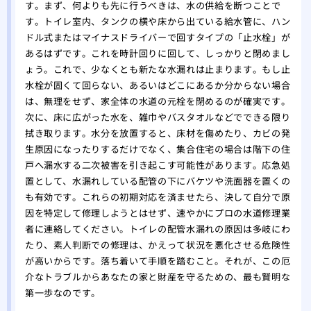
す。まず、何よりも先に行うべきは、水の供給を断つことで
す。トイレ室内、タンクの横や床から出ている給水管に、ハン
ドル式またはマイナスドライバーで回すタイプの「止水栓」が
あるはずです。これを時計回りに回して、しっかりと閉めまし
ょう。これで、少なくとも新たな水漏れは止まります。もし止
水栓が固くて回らない、あるいはどこにあるか分からない場合
は、無理をせず、家全体の水道の元栓を閉めるのが確実です。
次に、床に広がった水を、雑巾やバスタオルなどでできる限り
拭き取ります。水分を放置すると、床材を傷めたり、カビの発
生原因になったりするだけでなく、集合住宅の場合は階下の住
戸へ漏水する二次被害を引き起こす可能性があります。応急処
置として、水漏れしている配管の下にバケツや洗面器を置くの
も有効です。これらの初期対応を済ませたら、決して自分で原
因を特定して修理しようとはせず、速やかにプロの水道修理業
者に連絡してください。トイレの配管水漏れの原因は多岐にわ
たり、素人判断での修理は、かえって状況を悪化させる危険性
が高いからです。落ち着いて手順を踏むこと。それが、この厄
介なトラブルからあなたの家と財産を守るための、最も賢明な
第一歩なのです。