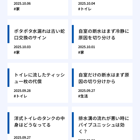
2025.10.06
2025.10.04
家
トイレ
ポタポタ水漏れは古い蛇
自室の断水はまず冷静に
口交換のサイン
原因を切り分ける
2025.10.03
2025.10.01
家
家
トイレに流したティッシ
自室だけの断水はまず原
ュ一枚の代償
因の切り分けから
2025.09.28
2025.09.27
トイレ
生活
洋式トイレのタンクの中
排水溝の流れが悪い時に
身はどうなってる
パイプユニッシュは効
く？
2025.09.27