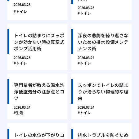
2026.03.28
2026.03.25
トイレ
トイレ
トイレの詰まりにスッポ
深夜の悲劇を繰り返さな
ンが効かない時の真空式
いための排水設備メンテ
ポンプ活用術
ナンス術
2026.03.25
2026.03.24
トイレ
トイレ
専門業者が教える温水洗
スッポンでトイレの詰ま
浄便座処分の注意点とコ
りが治らない物理的な理
ツ
由
2026.03.24
2026.03.24
生活
トイレ
トイレの水位が下がりコ
排水トラブルを防ぐため