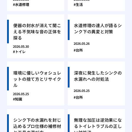
水道修理
生活
便器の封水が消えて聞こ
水道修理の達人が語るシ
える不気味な音の正体を
ンク下の異変と対策
探る
2026.05.26
2026.05.30
台所
トイレ
環境に優しいウォシュレ
深夜に発生したシンクの
ットの捨て方とリサイク
水漏れへの対処法
ル
2026.05.25
2026.05.25
台所
知識
シンク下の水漏れを封じ
無理な加圧は逆効果にな
込めるプロ仕様の補修材
るトイレトラブルの正し