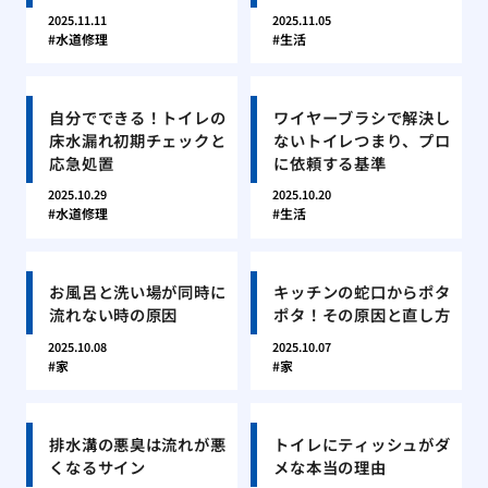
2025.11.11
2025.11.05
水道修理
生活
自分でできる！トイレの
ワイヤーブラシで解決し
床水漏れ初期チェックと
ないトイレつまり、プロ
応急処置
に依頼する基準
2025.10.29
2025.10.20
水道修理
生活
お風呂と洗い場が同時に
キッチンの蛇口からポタ
流れない時の原因
ポタ！その原因と直し方
2025.10.08
2025.10.07
家
家
排水溝の悪臭は流れが悪
トイレにティッシュがダ
くなるサイン
メな本当の理由