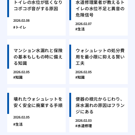
トイレの水位が低くなり
水道修理業者が教えるト
コポコポ音がする原因
イレの水位不足と異音の
危険信号
2026.02.08
2026.02.07
トイレ
生活
マンション水漏れと保険
ウォシュレットの処分費
の基本もしもの時に備え
用を最小限に抑える賢い
る知識
工夫
2026.02.05
2026.02.05
知識
知識
壊れたウォシュレットを
便器の根元からじわり、
安く安全に廃棄する手順
床水漏れの原因はフラン
ジにある
2026.02.05
2026.02.03
生活
水道修理