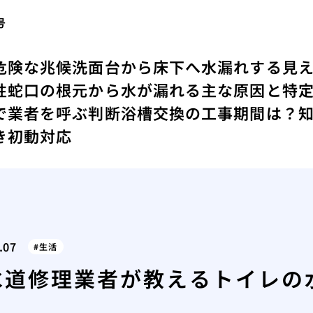
号
危険な兆候
洗面台から床下へ水漏れする見
性
蛇口の根元から水が漏れる主な原因と特
で業者を呼ぶ判断
浴槽交換の工事期間は？
き初動対応
.07
生活
水道修理業者が教えるトイレの