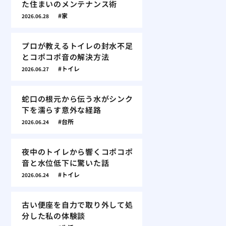
た住まいのメンテナンス術
家
2026.06.28
プロが教えるトイレの封水不足
とコポコポ音の解決方法
トイレ
2026.06.27
蛇口の根元から伝う水がシンク
下を濡らす意外な経路
台所
2026.06.24
夜中のトイレから響くコポコポ
音と水位低下に驚いた話
トイレ
2026.06.24
古い便座を自力で取り外して処
分した私の体験談