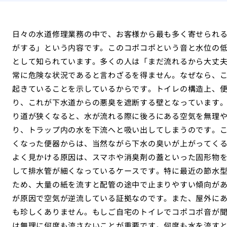
日々の水道修理業務の中で、お客様から最も多く寄せられ
がする」という内容です。このコポコポという音と水位の
として知られています。多くの人は「まだ流れるから大丈
常に危険な状況であると言わざるを得ません。なぜなら、
起きていることを示しているからです。トイレの構造上、
り、これが下水道からの悪臭を遮断する壁となっています
り道が狭くなると、水が流れる際に後ろにある空気を無理
り、トラップ内の水を下流へと吸い出してしまうのです。
くなった便器からは、当然ながら下水の臭いが上がってく
よく見かける原因は、スマホや消臭剤の蓋といった固形物
して排水管が細くなっているケースです。特に最近の節水
ため、大量の紙を流すと配管の途中で止まりやすい傾向が
が原因で空気が逆流している証拠なのです。また、屋外に
も珍しくありません。もしご自宅のトイレでコポコポ音が
は無理に何度も流さないことが重要です。何度も水を流す