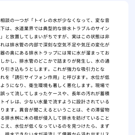
る相談の一つが「トイレの水が少なくなって、変な音
低下は、水道業界では典型的な排水トラブルのサイン
夫」と放置してしまいがちですが、実はこの状態は非
これは排水管の内部で深刻な空気不足や気圧の変化が
便器の奥にある排水トラップには常に水が溜まってお
。しかし、排水管のどこかで詰まりが発生し、水の通
やり引き込もうとします。これが強力な吸引力とな
これを「誘引サイフォン作用」と呼びます。水位が低
るようになり、衛生環境も著しく悪化します。現場で
を誤って流してしまったケースや、長年の汚れが蓄積
型トイレは、少ない水量で流すように設計されている
あります。異音が聞こえるということは、その滞留物
ある排水桝に木の根が侵入して排水を妨げていること
聞こえ、水位が低くなっているのを見つけたら、まず
と、排水できない水が逆流して便器から溢れ出すリス