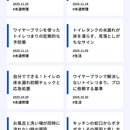
2025.11.25
2025.11.14
水道修理
水道修理
ワイヤーブラシを使った
トイレタンクの水漏れが
トイレつまりの定期的な
床を濡らす、見落としが
予防策
ちなサイン
2025.11.11
2025.11.05
水道修理
生活
自分でできる！トイレの
ワイヤーブラシで解決し
床水漏れ初期チェックと
ないトイレつまり、プロ
応急処置
に依頼する基準
2025.10.29
2025.10.20
水道修理
生活
お風呂と洗い場が同時に
キッチンの蛇口からポタ
流れない時の原因
ポタ！その原因と直し方