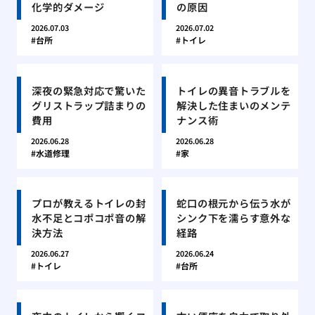
化学的ダメージ
の原因
2026.07.03
2026.07.02
台所
トイレ
深夜の緊急対応で驚いた
トイレの異音トラブルを
グリストラップ詰まりの
解決した住まいのメンテ
費用
ナンス術
2026.06.28
2026.06.28
水道修理
家
プロが教えるトイレの封
蛇口の根元から伝う水が
水不足とコポコポ音の解
シンク下を濡らす意外な
決方法
経路
2026.06.27
2026.06.24
トイレ
台所