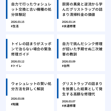
自力で行ったウォシュレ
厨房の異臭と逆流から学
ット交換と古い機種の処
んだグリストラップの詰
分体験記
まり清掃料金の価値
2026.03.15
2026.03.14
生活
水道修理
トイレの詰まりがスッポ
自力で挑んだシンク修理
ンで治らない場合の緊急
が招いた予期せぬ二次被
修理ガイド
害の教訓
2026.03.12
2026.03.09
トイレ
台所
ウォシュレットの賢い処
グリストラップの詰まり
分方法を詳しく解説
を放置した結果として発
生する高額な修理代
2026.03.08
2026.03.07
知識
水道修理