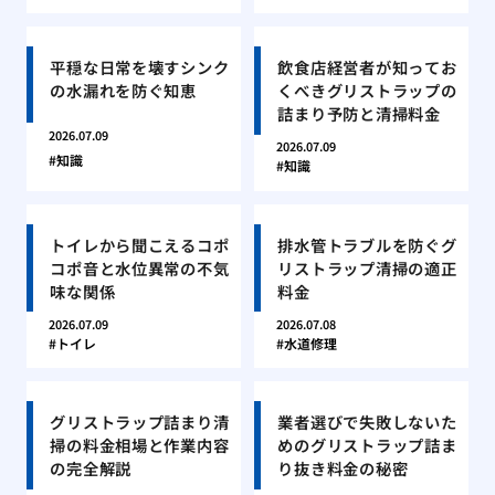
平穏な日常を壊すシンク
飲食店経営者が知ってお
の水漏れを防ぐ知恵
くべきグリストラップの
詰まり予防と清掃料金
2026.07.09
2026.07.09
知識
知識
トイレから聞こえるコポ
排水管トラブルを防ぐグ
コポ音と水位異常の不気
リストラップ清掃の適正
味な関係
料金
2026.07.09
2026.07.08
トイレ
水道修理
グリストラップ詰まり清
業者選びで失敗しないた
掃の料金相場と作業内容
めのグリストラップ詰ま
の完全解説
り抜き料金の秘密