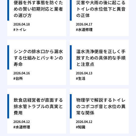
便器を外す事態を防ぐた
災害や大雨の後に起こる
めの賢い初期対応と業者
トイレの水位低下と異音
の選び方
の正体
2026.04.18
2026.04.17
トイレ
水道修理
シンクの排水口から漏水
温水洗浄便座を正しく手
する仕組みとパッキンの
放すための具体的な手順
寿命
と注意点
2026.04.16
2026.04.13
台所
生活
飲食店経営者が直面する
物理学で解説するトイレ
排水管トラブルの真実と
のコポコポ音と水位の異
費用
常な関係
2026.04.12
2026.04.12
水道修理
知識