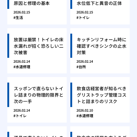
原因と修理の基本
水位低下と異音の正体
2026.02.15
2026.02.15
生活
トイレ
放置は厳禁！トイレの床
キッチンリフォーム時に
水漏れが招く恐ろしい二
確認すべきシンクの止水
次被害
対策
2026.02.14
2026.02.14
水道修理
台所
スッポンで直らないトイ
飲食店経営者が知るべき
レ詰まりの物理的限界と
グリストラップ管理コス
次の一手
トと詰まりのリスク
2026.02.14
2026.02.10
トイレ
水道修理