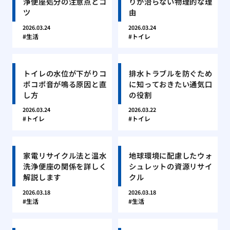
浄便座処分の注意点とコ
りが治らない物理的な理
ツ
由
2026.03.24
2026.03.24
生活
トイレ
トイレの水位が下がりコ
排水トラブルを防ぐため
ポコポ音が鳴る原因と直
に知っておきたい通気口
し方
の役割
2026.03.24
2026.03.22
トイレ
トイレ
家電リサイクル法と温水
地球環境に配慮したウォ
洗浄便座の関係を詳しく
シュレットの資源リサイ
解説します
クル
2026.03.18
2026.03.18
生活
生活