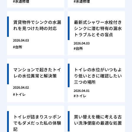
水道修理
水道修理
賃貸物件でシンクの水漏
最新式シャワー水栓付き
れを見つけた時の対応
シンクに潜む特有の漏水
トラブルとその盲点
2026.04.03
2026.04.03
台所
台所
マンションで起きたトイ
トイレの水位がいつもよ
レの水位異常と解決策
り低いときに確認したい
三つの場所
2026.04.02
2026.04.01
トイレ
トイレ
トイレが詰まりスッポン
買い替えを機に考える古
でもダメだった私の体験
い洗浄便座の最適な処置
記