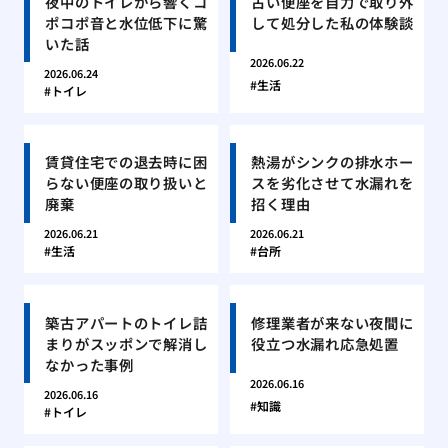
夜中のトイレから響くコ
古い便座を自力で取り外
ポコポ音と水位低下に驚
して処分した私の体験談
いた話
2026.06.22
2026.06.24
生活
トイレ
賃貸住宅での退去時に困
熱湯がシンクの排水ホー
らない便座の取り扱いと
スを劣化させて水漏れを
廃棄
招く理由
2026.06.21
2026.06.21
生活
台所
築古アパートのトイレ詰
修理業者が来ない夜間に
まりがスッポンで解消し
役立つ水漏れ応急処置
なかった事例
2026.06.16
2026.06.16
知識
トイレ