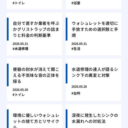
トイレ
浴室
自分で直すか業者を呼ぶ
ウォシュレットを適切に
かグリストラップの詰ま
手放すための選択肢と手
りと料金の判断基準
順
2026.05.31
2026.05.31
水道修理
生活
便器の封水が消えて聞こ
水道修理の達人が語るシ
える不気味な音の正体を
ンク下の異変と対策
探る
2026.05.26
2026.05.30
台所
トイレ
環境に優しいウォシュレ
深夜に発生したシンクの
ットの捨て方とリサイク
水漏れへの対処法
ル