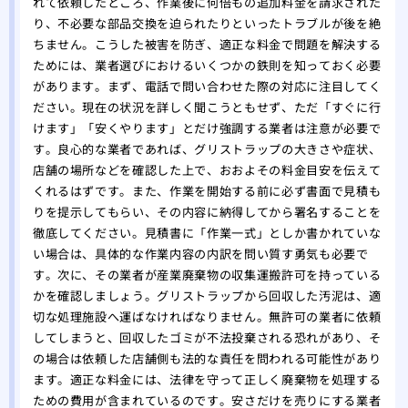
れて依頼したところ、作業後に何倍もの追加料金を請求された
り、不必要な部品交換を迫られたりといったトラブルが後を絶
ちません。こうした被害を防ぎ、適正な料金で問題を解決する
ためには、業者選びにおけるいくつかの鉄則を知っておく必要
があります。まず、電話で問い合わせた際の対応に注目してく
ださい。現在の状況を詳しく聞こうともせず、ただ「すぐに行
けます」「安くやります」とだけ強調する業者は注意が必要で
す。良心的な業者であれば、グリストラップの大きさや症状、
店舗の場所などを確認した上で、おおよその料金目安を伝えて
くれるはずです。また、作業を開始する前に必ず書面で見積も
りを提示してもらい、その内容に納得してから署名することを
徹底してください。見積書に「作業一式」としか書かれていな
い場合は、具体的な作業内容の内訳を問い質す勇気も必要で
す。次に、その業者が産業廃棄物の収集運搬許可を持っている
かを確認しましょう。グリストラップから回収した汚泥は、適
切な処理施設へ運ばなければなりません。無許可の業者に依頼
してしまうと、回収したゴミが不法投棄される恐れがあり、そ
の場合は依頼した店舗側も法的な責任を問われる可能性があり
ます。適正な料金には、法律を守って正しく廃棄物を処理する
ための費用が含まれているのです。安さだけを売りにする業者