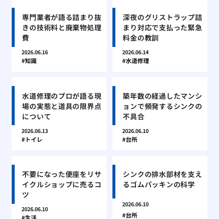
専門業者が語る詰まり抜
深夜のグリストラップ詰
きの技術料と廃棄物処理
まり対応で支払った緊急
費
料金の教訓
2026.06.16
2026.06.14
知識
水道修理
水道修理のプロが語る現
築年数の経過したマンシ
場の実態と道具の限界点
ョンで頻発するシンクの
について
不具合
2026.06.13
2026.06.10
トイレ
台所
不要になった便座をリサ
シンクの排水部材を支え
イクルショップに売るコ
るゴムパッキンの科学
ツ
2026.06.10
2026.06.10
台所
生活