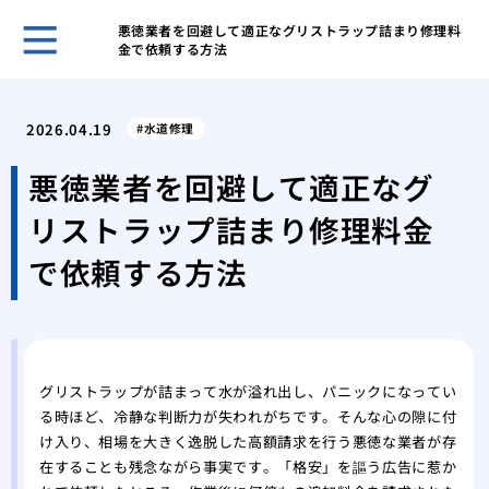
悪徳業者を回避して適正なグリストラップ詰まり修理料
金で依頼する方法
ホー
トイ
2026.04.19
水道修理
す危
洗面
悪徳業者を回避して適正なグ
えな
リストラップ詰まり修理料金
トイ
する
で依頼する方法
蛇口
原因
修理
トラ
浴槽
グリストラップが詰まって水が溢れ出し、パニックになってい
る時ほど、冷静な判断力が失われがちです。そんな心の隙に付
おき
け入り、相場を大きく逸脱した高額請求を行う悪徳な業者が存
トイ
在することも残念ながら事実です。「格安」を謳う広告に惹か
実行