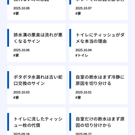
2025.10.08
2025.10.07
家
家
排水溝の悪臭は流れが悪
トイレにティッシュがダ
くなるサイン
メな本当の理由
2025.10.06
2025.10.04
家
トイレ
ポタポタ水漏れは古い蛇
自室の断水はまず冷静に
口交換のサイン
原因を切り分ける
2025.10.03
2025.10.01
家
家
トイレに流したティッシ
自室だけの断水はまず原
ュ一枚の代償
因の切り分けから
2025.09.28
2025.09.27