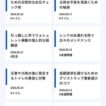
ための日常的な水位チェ
る排水不良を見抜くため
ック術
の秘訣
2026.05.18
2026.05.17
トイレ
トイレ
引っ越しに伴うウォシュ
シンクの水漏れを防ぐ
レット廃棄の個人的な経
日々のメンテナンス
験談
2026.05.14
2026.05.17
水道修理
生活
災害や大雨の後に発生す
高額請求を避けるための
るトイレの異音と対策
グリストラップ業者選び
のコツ
2026.05.14
2026.05.13
トイレ
水道修理