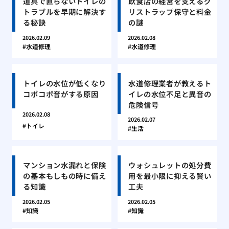
道具で直らないトイレの
飲食店の経営を支えるグ
トラブルを早期に解決す
リストラップ保守と料金
る秘訣
の謎
2026.02.09
2026.02.08
水道修理
水道修理
トイレの水位が低くなり
水道修理業者が教えるト
コポコポ音がする原因
イレの水位不足と異音の
危険信号
2026.02.08
2026.02.07
トイレ
生活
マンション水漏れと保険
ウォシュレットの処分費
の基本もしもの時に備え
用を最小限に抑える賢い
る知識
工夫
2026.02.05
2026.02.05
知識
知識