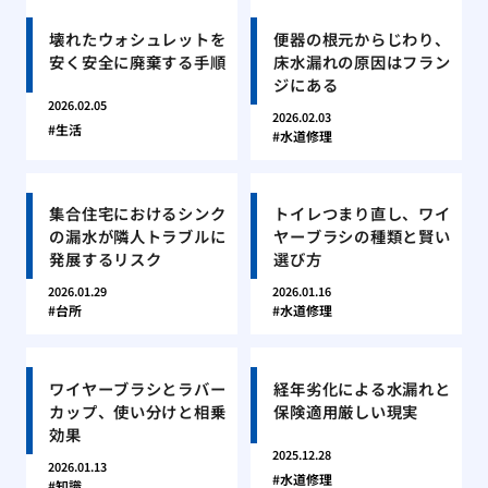
壊れたウォシュレットを
便器の根元からじわり、
安く安全に廃棄する手順
床水漏れの原因はフラン
ジにある
2026.02.05
2026.02.03
生活
水道修理
集合住宅におけるシンク
トイレつまり直し、ワイ
の漏水が隣人トラブルに
ヤーブラシの種類と賢い
発展するリスク
選び方
2026.01.29
2026.01.16
台所
水道修理
ワイヤーブラシとラバー
経年劣化による水漏れと
カップ、使い分けと相乗
保険適用厳しい現実
効果
2025.12.28
2026.01.13
水道修理
知識