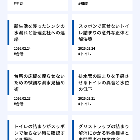
生活
知識
新生活を襲ったシンクの
スッポンで直せないトイ
水漏れと管理会社への連
レ詰まりの意外な正体と
絡
解決策
2026.02.24
2026.02.24
台所
トイレ
台所の床板を腐らせない
排水管の詰まりを予感さ
ための微細な漏水見極め
せるトイレの異音と水位
術
の低下
2026.02.23
2026.02.21
台所
トイレ
トイレの詰まりがスッポ
グリストラップの詰まり
ンで治らない時に確認す
解消にかかる料金相場と
べき場所
専門業者の作業内容