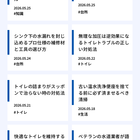
2026.05.25
2026.05.25
台所
知識
シンク下の水漏れを封じ
無理な加圧は逆効果にな
込めるプロ仕様の補修材
るトイレトラブルの正し
と工具の選び方
い対処法
2026.05.24
2026.05.22
台所
トイレ
トイレの詰まりがスッポ
古い温水洗浄便座を捨て
ンで治らない時の対処法
る前に必ず済ませるべき
清掃
2026.05.21
2026.05.18
トイレ
生活
快適なトイレを維持する
ベテランの水道業者が語