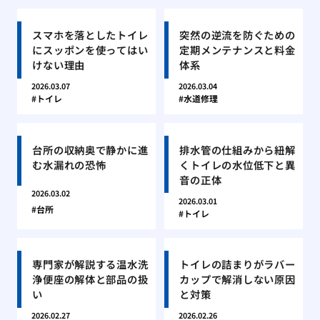
スマホを落としたトイレ
突然の逆流を防ぐための
にスッポンを使ってはい
定期メンテナンスと料金
けない理由
体系
2026.03.07
2026.03.04
トイレ
水道修理
台所の収納奥で静かに進
排水管の仕組みから紐解
む水漏れの恐怖
くトイレの水位低下と異
音の正体
2026.03.02
2026.03.01
台所
トイレ
専門家が解説する温水洗
トイレの詰まりがラバー
浄便座の解体と部品の扱
カップで解消しない原因
い
と対策
2026.02.27
2026.02.26