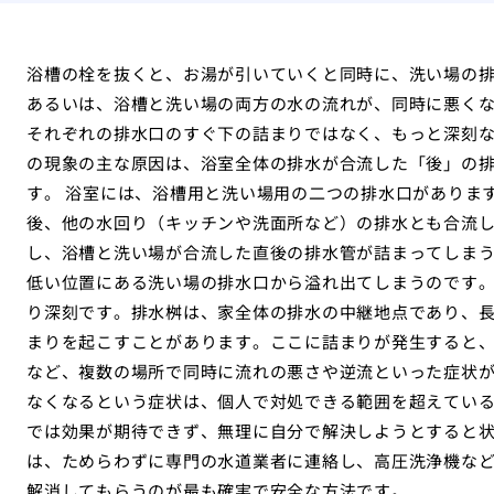
浴槽の栓を抜くと、お湯が引いていくと同時に、洗い場の
あるいは、浴槽と洗い場の両方の水の流れが、同時に悪く
それぞれの排水口のすぐ下の詰まりではなく、もっと深刻な
の現象の主な原因は、浴室全体の排水が合流した「後」の
す。 浴室には、浴槽用と洗い場用の二つの排水口がありま
後、他の水回り（キッチンや洗面所など）の排水とも合流
し、浴槽と洗い場が合流した直後の排水管が詰まってしま
低い位置にある洗い場の排水口から溢れ出てしまうのです。
り深刻です。排水桝は、家全体の排水の中継地点であり、
まりを起こすことがあります。ここに詰まりが発生すると
など、複数の場所で同時に流れの悪さや逆流といった症状が
なくなるという症状は、個人で対処できる範囲を超えてい
では効果が期待できず、無理に自分で解決しようとすると
は、ためらわずに専門の水道業者に連絡し、高圧洗浄機な
解消してもらうのが最も確実で安全な方法です。