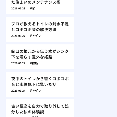
た住まいのメンテナンス術
家
2026.06.28
プロが教えるトイレの封水不足
とコポコポ音の解決方法
トイレ
2026.06.27
蛇口の根元から伝う水がシンク
下を濡らす意外な経路
台所
2026.06.24
夜中のトイレから響くコポコポ
音と水位低下に驚いた話
トイレ
2026.06.24
古い便座を自力で取り外して処
分した私の体験談