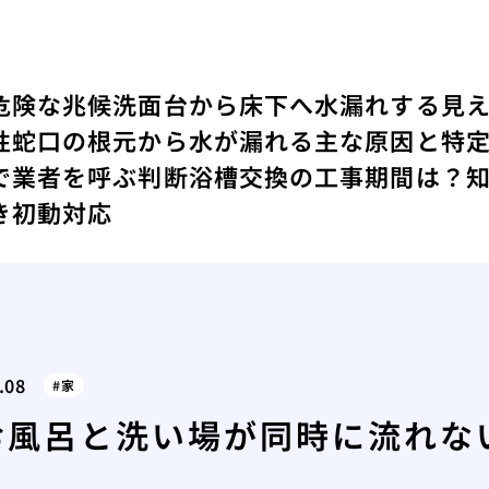
危険な兆候
洗面台から床下へ水漏れする見
性
蛇口の根元から水が漏れる主な原因と特
で業者を呼ぶ判断
浴槽交換の工事期間は？
き初動対応
.08
家
お風呂と洗い場が同時に流れな