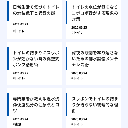
日常生活で気づくトイレ
トイレの水位が低くなり
の水位低下と異音の謎
コポコポ音がする現象の
対策
2026.03.28
2026.03.25
トイレ
トイレ
トイレの詰まりにスッポ
深夜の悲劇を繰り返さな
ンが効かない時の真空式
いための排水設備メンテ
ポンプ活用術
ナンス術
2026.03.25
2026.03.24
トイレ
トイレ
専門業者が教える温水洗
スッポンでトイレの詰ま
浄便座処分の注意点とコ
りが治らない物理的な理
ツ
由
2026.03.24
2026.03.24
生活
トイレ