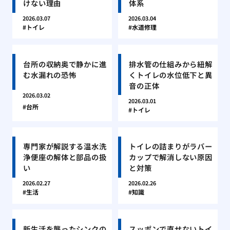
けない理由
体系
2026.03.07
2026.03.04
トイレ
水道修理
台所の収納奥で静かに進
排水管の仕組みから紐解
む水漏れの恐怖
くトイレの水位低下と異
音の正体
2026.03.02
2026.03.01
台所
トイレ
専門家が解説する温水洗
トイレの詰まりがラバー
浄便座の解体と部品の扱
カップで解消しない原因
い
と対策
2026.02.27
2026.02.26
生活
知識
新生活を襲ったシンクの
スッポンで直せないトイ