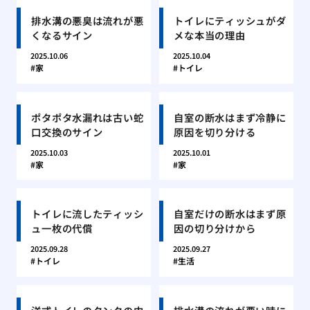
排水溝の悪臭は流れが悪
トイレにティッシュがダ
くなるサイン
メな本当の理由
2025.10.06
2025.10.04
家
トイレ
ポタポタ水漏れは古い蛇
自室の断水はまず冷静に
口交換のサイン
原因を切り分ける
2025.10.03
2025.10.01
家
家
トイレに流したティッシ
自室だけの断水はまず原
ュ一枚の代償
因の切り分けから
2025.09.28
2025.09.27
トイレ
生活