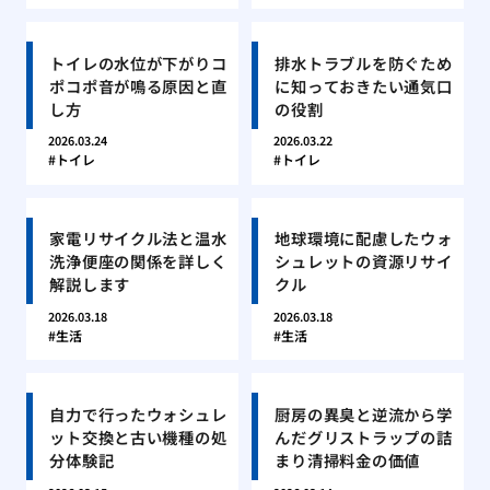
トイレの水位が下がりコ
排水トラブルを防ぐため
ポコポ音が鳴る原因と直
に知っておきたい通気口
し方
の役割
2026.03.24
2026.03.22
トイレ
トイレ
家電リサイクル法と温水
地球環境に配慮したウォ
洗浄便座の関係を詳しく
シュレットの資源リサイ
解説します
クル
2026.03.18
2026.03.18
生活
生活
自力で行ったウォシュレ
厨房の異臭と逆流から学
ット交換と古い機種の処
んだグリストラップの詰
分体験記
まり清掃料金の価値