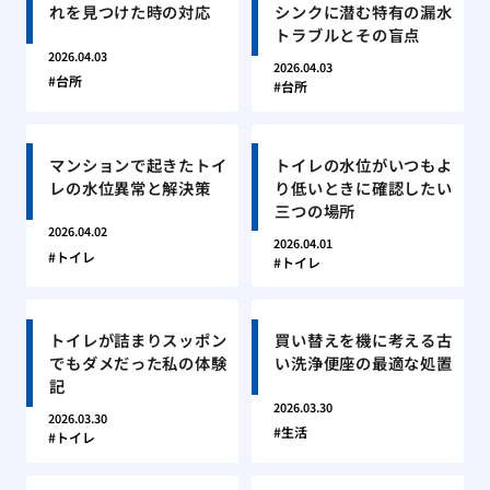
れを見つけた時の対応
シンクに潜む特有の漏水
トラブルとその盲点
2026.04.03
2026.04.03
台所
台所
マンションで起きたトイ
トイレの水位がいつもよ
レの水位異常と解決策
り低いときに確認したい
三つの場所
2026.04.02
2026.04.01
トイレ
トイレ
トイレが詰まりスッポン
買い替えを機に考える古
でもダメだった私の体験
い洗浄便座の最適な処置
記
2026.03.30
2026.03.30
生活
トイレ