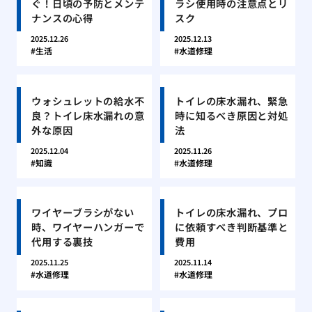
ぐ！日頃の予防とメンテ
ラシ使用時の注意点とリ
ナンスの心得
スク
2025.12.26
2025.12.13
生活
水道修理
ウォシュレットの給水不
トイレの床水漏れ、緊急
良？トイレ床水漏れの意
時に知るべき原因と対処
外な原因
法
2025.12.04
2025.11.26
知識
水道修理
ワイヤーブラシがない
トイレの床水漏れ、プロ
時、ワイヤーハンガーで
に依頼すべき判断基準と
代用する裏技
費用
2025.11.25
2025.11.14
水道修理
水道修理