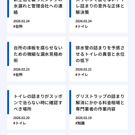
水漏れと管理会社への連
レ詰まりの意外な正体と
絡
解決策
2026.02.24
2026.02.24
台所
トイレ
台所の床板を腐らせない
排水管の詰まりを予感さ
ための微細な漏水見極め
せるトイレの異音と水位
術
の低下
2026.02.23
2026.02.21
台所
トイレ
トイレの詰まりがスッポ
グリストラップの詰まり
ンで治らない時に確認す
解消にかかる料金相場と
べき場所
専門業者の作業内容
2026.02.20
2026.02.19
トイレ
知識