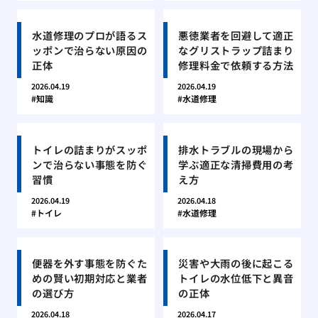
水道修理のプロが語るス
悪徳業者を回避して適正
ッポンで治らない原因の
なグリストラップ詰まり
正体
修理料金で依頼する方法
2026.04.19
2026.04.19
知識
水道修理
トイレの詰まりがスッポ
排水トラブルの現場から
ンで治らない事態を防ぐ
学ぶ適正な清掃費用の考
習慣
え方
2026.04.19
2026.04.18
トイレ
水道修理
便器を外す事態を防ぐた
災害や大雨の後に起こる
めの賢い初期対応と業者
トイレの水位低下と異音
の選び方
の正体
2026.04.18
2026.04.17