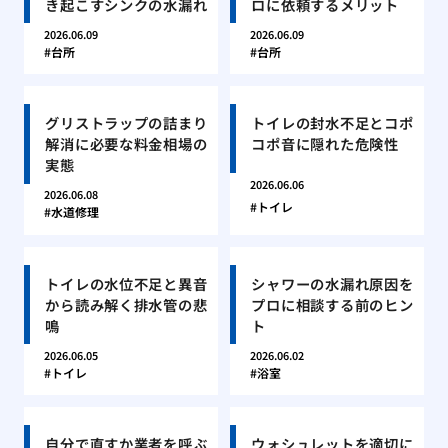
き起こすシンクの水漏れ
ロに依頼するメリット
2026.06.09
2026.06.09
台所
台所
グリストラップの詰まり
トイレの封水不足とコポ
解消に必要な料金相場の
コポ音に隠れた危険性
実態
2026.06.06
2026.06.08
トイレ
水道修理
トイレの水位不足と異音
シャワーの水漏れ原因を
から読み解く排水管の悲
プロに相談する前のヒン
鳴
ト
2026.06.05
2026.06.02
トイレ
浴室
自分で直すか業者を呼ぶ
ウォシュレットを適切に