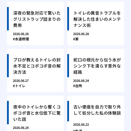
深夜の緊急対応で驚いた
トイレの異音トラブルを
グリストラップ詰まりの
解決した住まいのメンテ
費用
ナンス術
2026.06.28
2026.06.28
水道修理
家
プロが教えるトイレの封
蛇口の根元から伝う水が
水不足とコポコポ音の解
シンク下を濡らす意外な
決方法
経路
2026.06.27
2026.06.24
トイレ
台所
夜中のトイレから響くコ
古い便座を自力で取り外
ポコポ音と水位低下に驚
して処分した私の体験談
いた話
2026.06.22
2026.06.24
生活