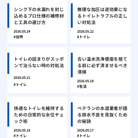
シンク下の水漏れを封じ
無理な加圧は逆効果にな
込めるプロ仕様の補修材
るトイレトラブルの正し
と工具の選び方
い対処法
2026.05.24
2026.05.22
台所
トイレ
トイレの詰まりがスッポ
古い温水洗浄便座を捨て
ンで治らない時の対処法
る前に必ず済ませるべき
清掃
2026.05.21
2026.05.18
トイレ
生活
快適なトイレを維持する
ベテランの水道業者が語
ための日常的な水位チェ
る排水不良を見抜くため
ック術
の秘訣
2026.05.18
2026.05.17
トイレ
トイレ