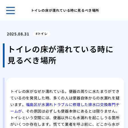
トイレの床が濡れている時に見るべき場所
ホー
トイ
2025.08.31
トイレ
す危
洗面
トイレの床が濡れている時に
えな
見るべき場所
トイ
する
蛇口
原因
修理
トイレの床がなぜか濡れている。便器の周りに水たまりができ
トラ
ているのを発見した時、多くの人は便器自体からの水漏れを疑
浴槽
います。
福島区が水漏れトラブルに修理した排水口交換専門チ
おき
ームが
、その原因は必ずしも便器本体にあるとは限りません。
トイ
トイレという空間には、便器以外にも水漏れを起こしうる箇所
実行
がいくつか存在します。慌てて業者を呼ぶ前に、どこから水が