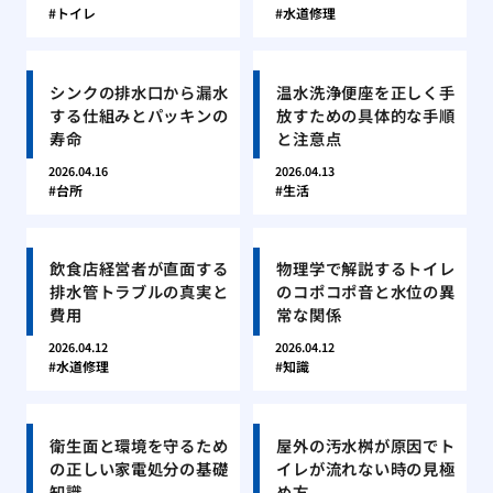
トイレ
水道修理
シンクの排水口から漏水
温水洗浄便座を正しく手
する仕組みとパッキンの
放すための具体的な手順
寿命
と注意点
2026.04.16
2026.04.13
台所
生活
飲食店経営者が直面する
物理学で解説するトイレ
排水管トラブルの真実と
のコポコポ音と水位の異
費用
常な関係
2026.04.12
2026.04.12
水道修理
知識
衛生面と環境を守るため
屋外の汚水桝が原因でト
の正しい家電処分の基礎
イレが流れない時の見極
知識
め方