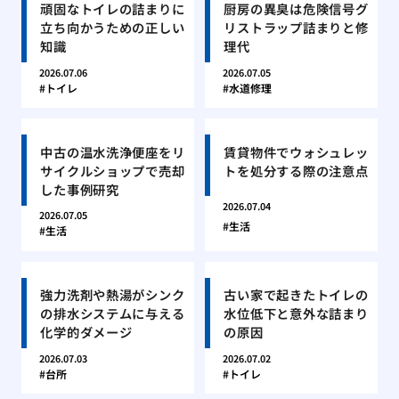
頑固なトイレの詰まりに
厨房の異臭は危険信号グ
立ち向かうための正しい
リストラップ詰まりと修
知識
理代
2026.07.06
2026.07.05
トイレ
水道修理
中古の温水洗浄便座をリ
賃貸物件でウォシュレッ
サイクルショップで売却
トを処分する際の注意点
した事例研究
2026.07.04
2026.07.05
生活
生活
強力洗剤や熱湯がシンク
古い家で起きたトイレの
の排水システムに与える
水位低下と意外な詰まり
化学的ダメージ
の原因
2026.07.03
2026.07.02
台所
トイレ