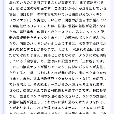
漏れているのかを特定することが重要です。 まず確認すべき
は、便器と床の接地面です。この部分から水が滲み出している
場合、便器と床下の排水管を繋いでいる設置部分のパッキン
（ガスケット）が劣化しているか、便器の設置自体が緩んでい
る可能性があります。これは、修理に便器の着脱が必要となる
ため、専門業者に依頼すべきケースです。 次に、タンクと便
器の接続部分をチェックします。この部分のボルトが緩んでい
たり、内部のパッキンが劣化したりすると、水を流すたびに水
漏れを起こすことがあります。 しかし、水漏れの原因は便器
だけではありません。見落としがちなのが、タンクに水を供給
している「給水管」と、壁や床に設置された「止水栓」です。
これらの接続ナットが緩んでいたり、内部のパッキンが劣化し
たりすると、常にじわじわと水が漏れ続け、床に水たまりを作
ります。また、温水洗浄便座（ウォシュレットなど）を使用し
ている場合は、その給水ホースからの水漏れも考えられます。
さらに、結露が原因である可能性も考慮すべきです。特に冬場
など、室温とタンク内の水温の差が大きいと、タンクの表面に
大量の結露が発生し、それが床に滴り落ちて水たまりを作るこ
とがあります。これは故障ではありません。 トイレの床が濡
れていたら、まず便器だけでなく、給水管や止水栓、そしてタ