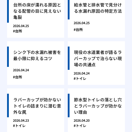
台所の床が濡れる原因と
給水管と排水管で見分け
なる配管の目に見えない
る水漏れ原因の特定方法
亀裂
2026.04.25
2026.04.25
台所
台所
シンク下の水漏れ被害を
現役の水道業者が語るラ
最小限に抑えるコツ
バーカップで治らない現
場の共通点
2026.04.24
2026.04.24
台所
トイレ
ラバーカップが効かない
節水型トイレの落とし穴
トイレの詰まりに潜む意
とラバーカップが効かな
外な罠
い理由
2026.04.23
2026.04.20
トイレ
トイレ