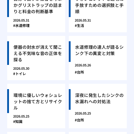
かグリストラップの詰ま
手放すための選択肢と手
りと料金の判断基準
順
2026.05.31
2026.05.31
水道修理
生活
便器の封水が消えて聞こ
水道修理の達人が語るシ
える不気味な音の正体を
ンク下の異変と対策
探る
2026.05.26
2026.05.30
台所
トイレ
環境に優しいウォシュレ
深夜に発生したシンクの
ットの捨て方とリサイク
水漏れへの対処法
ル
2026.05.25
2026.05.25
台所
知識