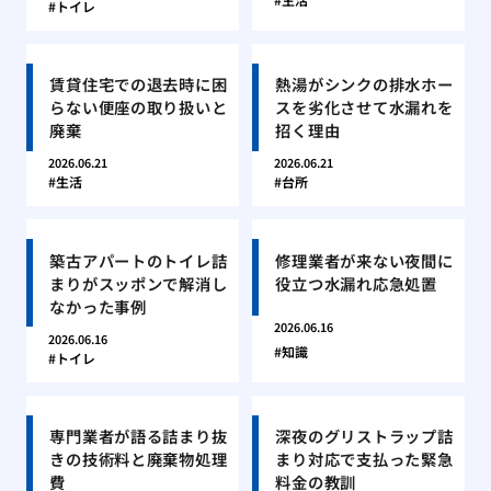
トイレ
賃貸住宅での退去時に困
熱湯がシンクの排水ホー
らない便座の取り扱いと
スを劣化させて水漏れを
廃棄
招く理由
2026.06.21
2026.06.21
生活
台所
築古アパートのトイレ詰
修理業者が来ない夜間に
まりがスッポンで解消し
役立つ水漏れ応急処置
なかった事例
2026.06.16
2026.06.16
知識
トイレ
専門業者が語る詰まり抜
深夜のグリストラップ詰
きの技術料と廃棄物処理
まり対応で支払った緊急
費
料金の教訓