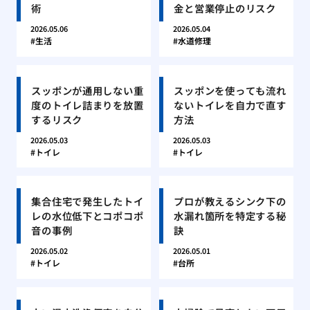
術
金と営業停止のリスク
2026.05.06
2026.05.04
生活
水道修理
スッポンが通用しない重
スッポンを使っても流れ
度のトイレ詰まりを放置
ないトイレを自力で直す
するリスク
方法
2026.05.03
2026.05.03
トイレ
トイレ
集合住宅で発生したトイ
プロが教えるシンク下の
レの水位低下とコポコポ
水漏れ箇所を特定する秘
音の事例
訣
2026.05.02
2026.05.01
トイレ
台所