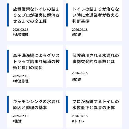
放置厳禁なトイレの詰ま
トイレの詰まりが治らな
りをプロが確実に解消さ
い時に水道業者が教える
せるまでの全工程
判断基準
2026.02.18
2026.02.18
水道修理
知識
高圧洗浄機によるグリス
保険適用される水漏れの
トラップ詰まり解消の技
事例突発的な事故とは
術と費用の関係
2026.02.15
2026.02.16
知識
水道修理
キッチンシンクの水漏れ
プロが解説するトイレの
原因と修理の基本
水位低下と異音の正体
2026.02.15
2026.02.15
生活
トイレ