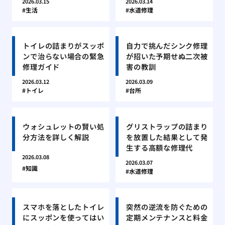
2026.03.15
2026.03.14
生活
水道修理
トイレの詰まりがスッポ
自力で挑んだシンク修理
ンで治らない場合の緊急
が招いた予期せぬ二次被
修理ガイド
害の教訓
2026.03.12
2026.03.09
トイレ
台所
ウォシュレットの賢い処
グリストラップの詰まり
分方法を詳しく解説
を放置した結果として発
生する高額な修理代
2026.03.08
2026.03.07
知識
水道修理
スマホを落としたトイレ
突然の逆流を防ぐための
にスッポンを使ってはい
定期メンテナンスと料金