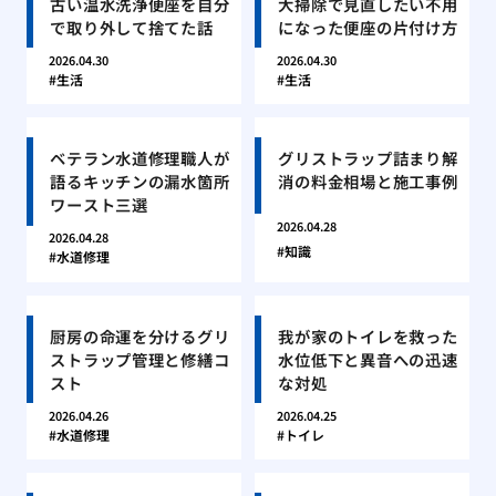
古い温水洗浄便座を自分
大掃除で見直したい不用
で取り外して捨てた話
になった便座の片付け方
2026.04.30
2026.04.30
生活
生活
ベテラン水道修理職人が
グリストラップ詰まり解
語るキッチンの漏水箇所
消の料金相場と施工事例
ワースト三選
2026.04.28
2026.04.28
知識
水道修理
厨房の命運を分けるグリ
我が家のトイレを救った
ストラップ管理と修繕コ
水位低下と異音への迅速
スト
な対処
2026.04.26
2026.04.25
水道修理
トイレ