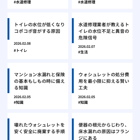
水道修理
水道修理
トイレの水位が低くなり
水道修理業者が教えるト
コポコポ音がする原因
イレの水位不足と異音の
危険信号
2026.02.08
2026.02.07
トイレ
生活
マンション水漏れと保険
ウォシュレットの処分費
の基本もしもの時に備え
用を最小限に抑える賢い
る知識
工夫
2026.02.05
2026.02.05
知識
知識
壊れたウォシュレットを
便器の根元からじわり、
安く安全に廃棄する手順
床水漏れの原因はフラン
ジにある