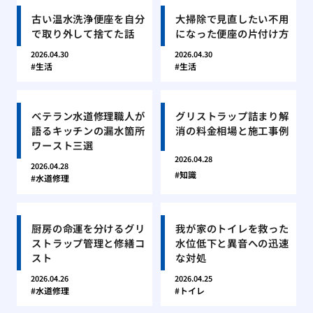
古い温水洗浄便座を自分
大掃除で見直したい不用
で取り外して捨てた話
になった便座の片付け方
2026.04.30
2026.04.30
生活
生活
ベテラン水道修理職人が
グリストラップ詰まり解
語るキッチンの漏水箇所
消の料金相場と施工事例
ワースト三選
2026.04.28
2026.04.28
知識
水道修理
厨房の命運を分けるグリ
我が家のトイレを救った
ストラップ管理と修繕コ
水位低下と異音への迅速
スト
な対処
2026.04.26
2026.04.25
水道修理
トイレ