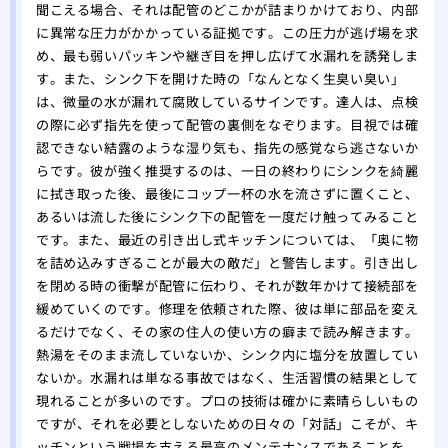
聞こえる場合、それは配管のどこかが詰まりかけており、内部
に異常な圧力がかかっている証拠です。この圧力が逃げ場を求
め、最も弱いパッキンや継ぎ目を押し広げて水漏れを誘発しま
す。また、シンク下を開けた時の「なんとなく生臭い臭い」
は、微量の水が漏れて腐敗しているサインです。達人は、点検
の際に必ず指先を使って配管の裏側をなぞります。目視では確
認できない結露のような湿り気も、指先の感覚なら逃さないか
らです。彼が強く推奨するのは、一日の終わりにシンクを綺麗
に拭き取った後、最後にコップ一杯の水を流さずに置くこと、
あるいは流した後にシンク下の配管を一度だけ触ってみること
です。また、最近の引き出し式キッチンについては、「奥に物
を詰め込みすぎることが最大の敵だ」と警告します。引き出し
を閉める時の衝撃が配管に伝わり、それが数年かけて接続部を
緩めていくのです。修理を依頼された際、彼は単に部品を変え
るだけでなく、その家の住人の使い方の癖まで読み解きます。
熱湯をそのまま流していないか、シンク内に塩分を放置してい
ないか。水漏れは単なる事故ではなく、生活習慣の結果として
現れることが多いのです。プロの技術は確かに素晴らしいもの
ですが、それを必要としないための日々の「対話」こそが、キ
ッチンという戦場を支える最高のメンテナンスであることを、