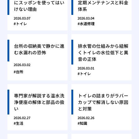
にスッポンを使ってはい
定期メンテナンスと料金
けない理由
体系
2026.03.07
2026.03.04
トイレ
水道修理
台所の収納奥で静かに進
排水管の仕組みから紐解
む水漏れの恐怖
くトイレの水位低下と異
音の正体
2026.03.02
2026.03.01
台所
トイレ
専門家が解説する温水洗
トイレの詰まりがラバー
浄便座の解体と部品の扱
カップで解消しない原因
い
と対策
2026.02.27
2026.02.26
生活
知識