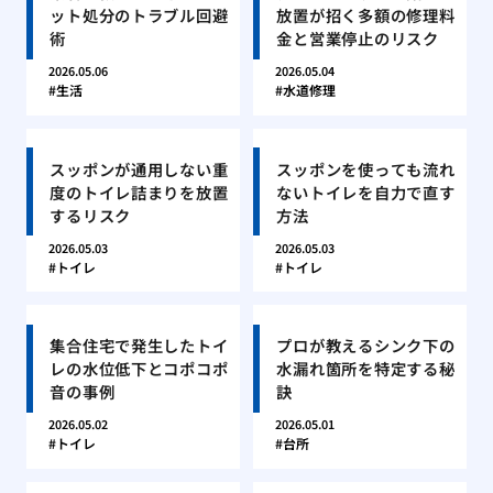
ット処分のトラブル回避
放置が招く多額の修理料
術
金と営業停止のリスク
2026.05.06
2026.05.04
生活
水道修理
スッポンが通用しない重
スッポンを使っても流れ
度のトイレ詰まりを放置
ないトイレを自力で直す
するリスク
方法
2026.05.03
2026.05.03
トイレ
トイレ
集合住宅で発生したトイ
プロが教えるシンク下の
レの水位低下とコポコポ
水漏れ箇所を特定する秘
音の事例
訣
2026.05.02
2026.05.01
トイレ
台所