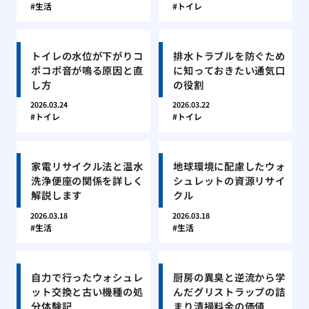
生活
トイレ
トイレの水位が下がりコ
排水トラブルを防ぐため
ポコポ音が鳴る原因と直
に知っておきたい通気口
し方
の役割
2026.03.24
2026.03.22
トイレ
トイレ
家電リサイクル法と温水
地球環境に配慮したウォ
洗浄便座の関係を詳しく
シュレットの資源リサイ
解説します
クル
2026.03.18
2026.03.18
生活
生活
自力で行ったウォシュレ
厨房の異臭と逆流から学
ット交換と古い機種の処
んだグリストラップの詰
分体験記
まり清掃料金の価値