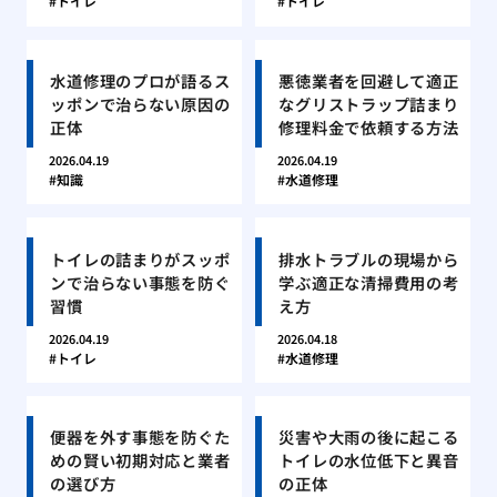
トイレ
トイレ
水道修理のプロが語るス
悪徳業者を回避して適正
ッポンで治らない原因の
なグリストラップ詰まり
正体
修理料金で依頼する方法
2026.04.19
2026.04.19
知識
水道修理
トイレの詰まりがスッポ
排水トラブルの現場から
ンで治らない事態を防ぐ
学ぶ適正な清掃費用の考
習慣
え方
2026.04.19
2026.04.18
トイレ
水道修理
便器を外す事態を防ぐた
災害や大雨の後に起こる
めの賢い初期対応と業者
トイレの水位低下と異音
の選び方
の正体