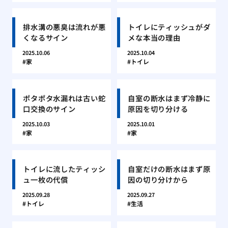
排水溝の悪臭は流れが悪
トイレにティッシュがダ
くなるサイン
メな本当の理由
2025.10.06
2025.10.04
家
トイレ
ポタポタ水漏れは古い蛇
自室の断水はまず冷静に
口交換のサイン
原因を切り分ける
2025.10.03
2025.10.01
家
家
トイレに流したティッシ
自室だけの断水はまず原
ュ一枚の代償
因の切り分けから
2025.09.28
2025.09.27
トイレ
生活