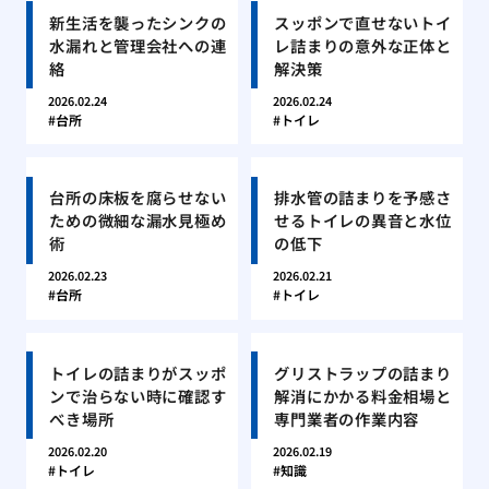
新生活を襲ったシンクの
スッポンで直せないトイ
水漏れと管理会社への連
レ詰まりの意外な正体と
絡
解決策
2026.02.24
2026.02.24
台所
トイレ
台所の床板を腐らせない
排水管の詰まりを予感さ
ための微細な漏水見極め
せるトイレの異音と水位
術
の低下
2026.02.23
2026.02.21
台所
トイレ
トイレの詰まりがスッポ
グリストラップの詰まり
ンで治らない時に確認す
解消にかかる料金相場と
べき場所
専門業者の作業内容
2026.02.20
2026.02.19
トイレ
知識