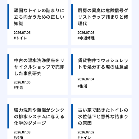
頑固なトイレの詰まりに
厨房の異臭は危険信号グ
立ち向かうための正しい
リストラップ詰まりと修
知識
理代
2026.07.06
2026.07.05
トイレ
水道修理
中古の温水洗浄便座をリ
賃貸物件でウォシュレッ
サイクルショップで売却
トを処分する際の注意点
した事例研究
2026.07.04
2026.07.05
生活
生活
強力洗剤や熱湯がシンク
古い家で起きたトイレの
の排水システムに与える
水位低下と意外な詰まり
化学的ダメージ
の原因
2026.07.03
2026.07.02
台所
トイレ