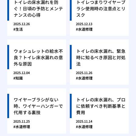
トイレの床水漏れを防
トイレつまりワイヤーブ
ぐ！日頃の予防とメンテ
ラシ使用時の注意点とリ
ナンスの心得
スク
2025.12.26
2025.12.13
生活
水道修理
ウォシュレットの給水不
トイレの床水漏れ、緊急
良？トイレ床水漏れの意
時に知るべき原因と対処
外な原因
法
2025.12.04
2025.11.26
知識
水道修理
ワイヤーブラシがない
トイレの床水漏れ、プロ
時、ワイヤーハンガーで
に依頼すべき判断基準と
代用する裏技
費用
2025.11.25
2025.11.14
水道修理
水道修理