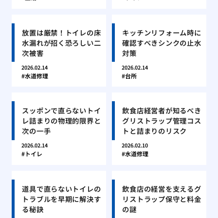
放置は厳禁！トイレの床
キッチンリフォーム時に
水漏れが招く恐ろしい二
確認すべきシンクの止水
次被害
対策
2026.02.14
2026.02.14
水道修理
台所
スッポンで直らないトイ
飲食店経営者が知るべき
レ詰まりの物理的限界と
グリストラップ管理コス
次の一手
トと詰まりのリスク
2026.02.14
2026.02.10
トイレ
水道修理
道具で直らないトイレの
飲食店の経営を支えるグ
トラブルを早期に解決す
リストラップ保守と料金
る秘訣
の謎