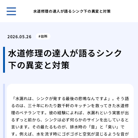
水道修理の達人が語るシンク下の異変と対策
ホー
トイ
2026.05.26
台所
す危
洗面
水道修理の達人が語るシンク
えな
下の異変と対策
トイ
する
蛇口
原因
修理
「水漏れは、シンクが発する最後の悲鳴なんですよ」。そう語
トラ
るのは、三十年にわたり数千軒のキッチンを救ってきた水道修
浴槽
理のベテランです。彼の経験によれば、水漏れという実害が出
おき
るずっと前から、シンクは必ず何らかのサインを出していると
トイ
言います。その最たるものが、排水時の「音」と「臭い」で
実行
す。例えば、水を流す時にゴボゴボと空気が混じるような音が