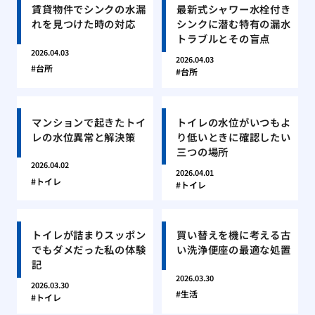
賃貸物件でシンクの水漏
最新式シャワー水栓付き
れを見つけた時の対応
シンクに潜む特有の漏水
トラブルとその盲点
2026.04.03
2026.04.03
台所
台所
マンションで起きたトイ
トイレの水位がいつもよ
レの水位異常と解決策
り低いときに確認したい
三つの場所
2026.04.02
2026.04.01
トイレ
トイレ
トイレが詰まりスッポン
買い替えを機に考える古
でもダメだった私の体験
い洗浄便座の最適な処置
記
2026.03.30
2026.03.30
生活
トイレ