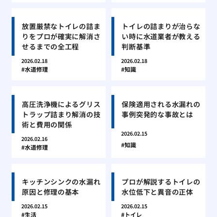
放置厳禁なトイレの詰ま
トイレの詰まりが治らな
りをプロが確実に解消さ
い時に水道業者が教える
せるまでの全工程
判断基準
2026.02.18
2026.02.18
水道修理
知識
高圧洗浄機によるグリス
保険適用される水漏れの
トラップ詰まり解消の技
事例突発的な事故とは
術と費用の関係
2026.02.15
2026.02.16
知識
水道修理
キッチンシンクの水漏れ
プロが解説するトイレの
原因と修理の基本
水位低下と異音の正体
2026.02.15
2026.02.15
生活
トイレ