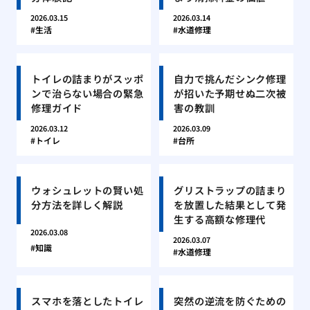
2026.03.15
2026.03.14
生活
水道修理
トイレの詰まりがスッポ
自力で挑んだシンク修理
ンで治らない場合の緊急
が招いた予期せぬ二次被
修理ガイド
害の教訓
2026.03.12
2026.03.09
トイレ
台所
ウォシュレットの賢い処
グリストラップの詰まり
分方法を詳しく解説
を放置した結果として発
生する高額な修理代
2026.03.08
2026.03.07
知識
水道修理
スマホを落としたトイレ
突然の逆流を防ぐための