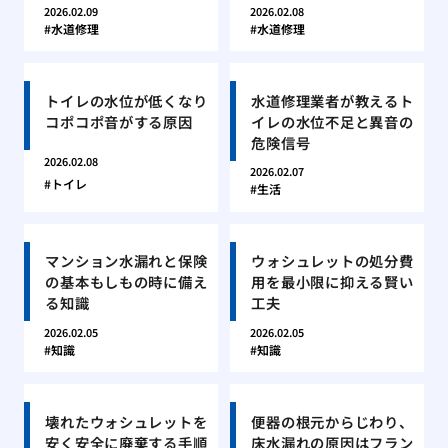
2026.02.09
2026.02.08
水道修理
水道修理
トイレの水位が低くなり
水道修理業者が教えるト
コポコポ音がする原因
イレの水位不足と異音の
危険信号
2026.02.08
2026.02.07
トイレ
生活
マンション水漏れと保険
ウォシュレットの処分費
の基本もしもの時に備え
用を最小限に抑える賢い
る知識
工夫
2026.02.05
2026.02.05
知識
知識
壊れたウォシュレットを
便器の根元からじわり、
安く安全に廃棄する手順
床水漏れの原因はフラン