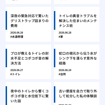
深夜の緊急対応で驚いた
トイレの異音トラブルを
グリストラップ詰まりの
解決した住まいのメンテ
費用
ナンス術
2026.06.28
2026.06.28
水道修理
家
プロが教えるトイレの封
蛇口の根元から伝う水が
水不足とコポコポ音の解
シンク下を濡らす意外な
決方法
経路
2026.06.27
2026.06.24
トイレ
台所
夜中のトイレから響くコ
古い便座を自力で取り外
ポコポ音と水位低下に驚
して処分した私の体験談
いた話