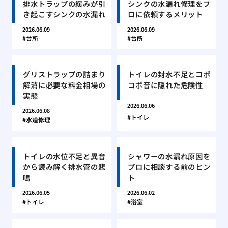
排水トラップの緩みが引
シンクの水漏れ修理をプ
き起こすシンクの水漏れ
ロに依頼するメリット
2026.06.09
2026.06.09
台所
台所
グリストラップの詰まり
トイレの封水不足とコポ
解消に必要な料金相場の
コポ音に隠れた危険性
実態
2026.06.06
2026.06.08
トイレ
水道修理
トイレの水位不足と異音
シャワーの水漏れ原因を
から読み解く排水管の悲
プロに相談する前のヒン
鳴
ト
2026.06.05
2026.06.02
トイレ
浴室