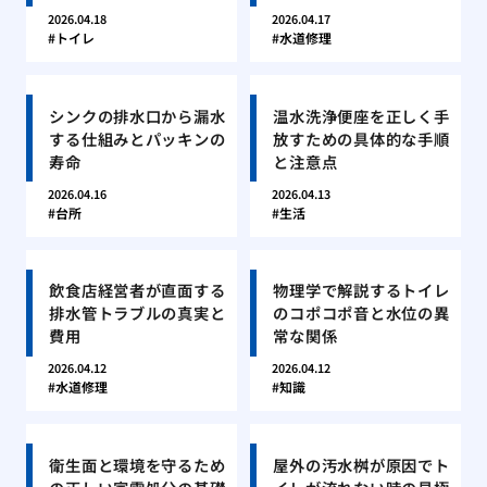
2026.04.18
2026.04.17
トイレ
水道修理
シンクの排水口から漏水
温水洗浄便座を正しく手
する仕組みとパッキンの
放すための具体的な手順
寿命
と注意点
2026.04.16
2026.04.13
台所
生活
飲食店経営者が直面する
物理学で解説するトイレ
排水管トラブルの真実と
のコポコポ音と水位の異
費用
常な関係
2026.04.12
2026.04.12
水道修理
知識
衛生面と環境を守るため
屋外の汚水桝が原因でト