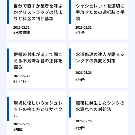
自分で直すか業者を呼ぶ
ウォシュレットを適切に
かグリストラップの詰ま
手放すための選択肢と手
りと料金の判断基準
順
2026.05.31
2026.05.31
水道修理
生活
便器の封水が消えて聞こ
水道修理の達人が語るシ
える不気味な音の正体を
ンク下の異変と対策
探る
2026.05.26
2026.05.30
台所
トイレ
環境に優しいウォシュレ
深夜に発生したシンクの
ットの捨て方とリサイク
水漏れへの対処法
ル
2026.05.25
2026.05.25
台所
知識