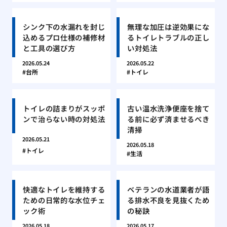
シンク下の水漏れを封じ
無理な加圧は逆効果にな
込めるプロ仕様の補修材
るトイレトラブルの正し
と工具の選び方
い対処法
2026.05.24
2026.05.22
台所
トイレ
トイレの詰まりがスッポ
古い温水洗浄便座を捨て
ンで治らない時の対処法
る前に必ず済ませるべき
清掃
2026.05.21
2026.05.18
トイレ
生活
快適なトイレを維持する
ベテランの水道業者が語
ための日常的な水位チェ
る排水不良を見抜くため
ック術
の秘訣
2026.05.18
2026.05.17