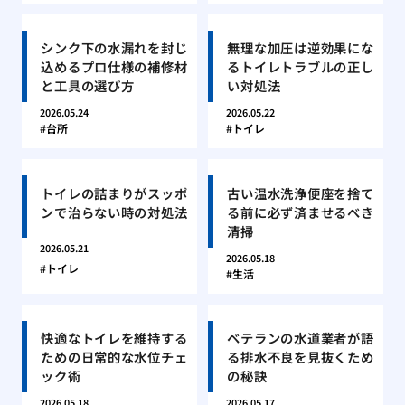
シンク下の水漏れを封じ
無理な加圧は逆効果にな
込めるプロ仕様の補修材
るトイレトラブルの正し
と工具の選び方
い対処法
2026.05.24
2026.05.22
台所
トイレ
トイレの詰まりがスッポ
古い温水洗浄便座を捨て
ンで治らない時の対処法
る前に必ず済ませるべき
清掃
2026.05.21
2026.05.18
トイレ
生活
快適なトイレを維持する
ベテランの水道業者が語
ための日常的な水位チェ
る排水不良を見抜くため
ック術
の秘訣
2026.05.18
2026.05.17