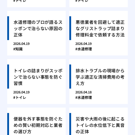
トイレ
トイレ
水道修理のプロが語るス
悪徳業者を回避して適正
ッポンで治らない原因の
なグリストラップ詰まり
正体
修理料金で依頼する方法
2026.04.19
2026.04.19
知識
水道修理
トイレの詰まりがスッポ
排水トラブルの現場から
ンで治らない事態を防ぐ
学ぶ適正な清掃費用の考
習慣
え方
2026.04.19
2026.04.18
トイレ
水道修理
便器を外す事態を防ぐた
災害や大雨の後に起こる
めの賢い初期対応と業者
トイレの水位低下と異音
の選び方
の正体