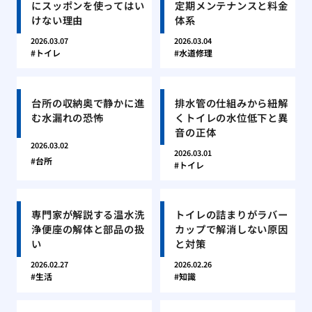
にスッポンを使ってはい
定期メンテナンスと料金
けない理由
体系
2026.03.07
2026.03.04
トイレ
水道修理
台所の収納奥で静かに進
排水管の仕組みから紐解
む水漏れの恐怖
くトイレの水位低下と異
音の正体
2026.03.02
2026.03.01
台所
トイレ
専門家が解説する温水洗
トイレの詰まりがラバー
浄便座の解体と部品の扱
カップで解消しない原因
い
と対策
2026.02.27
2026.02.26
生活
知識