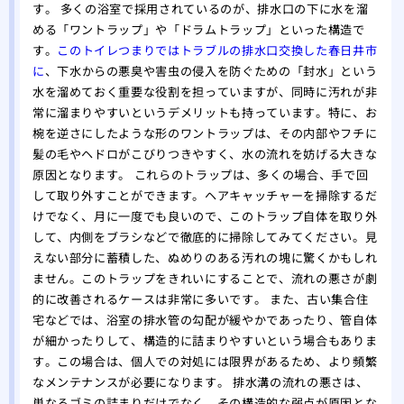
す。 多くの浴室で採用されているのが、排水口の下に水を溜
める「ワントラップ」や「ドラムトラップ」といった構造で
す。
このトイレつまりではトラブルの排水口交換した春日井市
に
、下水からの悪臭や害虫の侵入を防ぐための「封水」という
水を溜めておく重要な役割を担っていますが、同時に汚れが非
常に溜まりやすいというデメリットも持っています。特に、お
椀を逆さにしたような形のワントラップは、その内部やフチに
髪の毛やヘドロがこびりつきやすく、水の流れを妨げる大きな
原因となります。 これらのトラップは、多くの場合、手で回
して取り外すことができます。ヘアキャッチャーを掃除するだ
けでなく、月に一度でも良いので、このトラップ自体を取り外
して、内側をブラシなどで徹底的に掃除してみてください。見
えない部分に蓄積した、ぬめりのある汚れの塊に驚くかもしれ
ません。このトラップをきれいにすることで、流れの悪さが劇
的に改善されるケースは非常に多いです。 また、古い集合住
宅などでは、浴室の排水管の勾配が緩やかであったり、管自体
が細かったりして、構造的に詰まりやすいという場合もありま
す。この場合は、個人での対処には限界があるため、より頻繁
なメンテナンスが必要になります。 排水溝の流れの悪さは、
単なるゴミの詰まりだけでなく、その構造的な弱点が原因とな