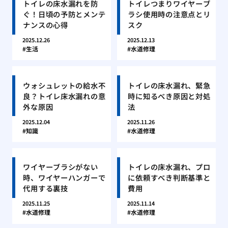
トイレの床水漏れを防
トイレつまりワイヤーブ
ぐ！日頃の予防とメンテ
ラシ使用時の注意点とリ
ナンスの心得
スク
2025.12.26
2025.12.13
生活
水道修理
ウォシュレットの給水不
トイレの床水漏れ、緊急
良？トイレ床水漏れの意
時に知るべき原因と対処
外な原因
法
2025.12.04
2025.11.26
知識
水道修理
ワイヤーブラシがない
トイレの床水漏れ、プロ
時、ワイヤーハンガーで
に依頼すべき判断基準と
代用する裏技
費用
2025.11.25
2025.11.14
水道修理
水道修理