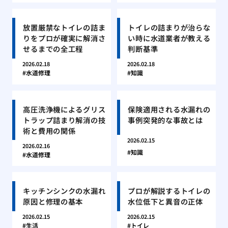
放置厳禁なトイレの詰ま
トイレの詰まりが治らな
りをプロが確実に解消さ
い時に水道業者が教える
せるまでの全工程
判断基準
2026.02.18
2026.02.18
水道修理
知識
高圧洗浄機によるグリス
保険適用される水漏れの
トラップ詰まり解消の技
事例突発的な事故とは
術と費用の関係
2026.02.15
2026.02.16
知識
水道修理
キッチンシンクの水漏れ
プロが解説するトイレの
原因と修理の基本
水位低下と異音の正体
2026.02.15
2026.02.15
生活
トイレ