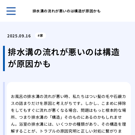
排水溝の流れが悪いのは構造が原因かも
ホー
トイ
2025.09.16
家
す危
洗面
排水溝の流れが悪いのは構造
えな
が原因かも
トイ
する
蛇口
原因
修理
お風呂の排水溝の流れが悪い時、私たちはつい髪の毛や石鹸カ
トラ
スの詰まりだけを原因と考えがちです。しかし、こまめに掃除
浴槽
をしてもすぐに流れが悪くなる場合、問題はもっと根本的な場
おき
所、つまり排水溝の「構造」そのものにあるのかもしれませ
トイ
ん。浴室の排水溝には、いくつかの種類があり、その構造を理
実行
解することが、トラブルの原因究明と正しい対処に繋がりま