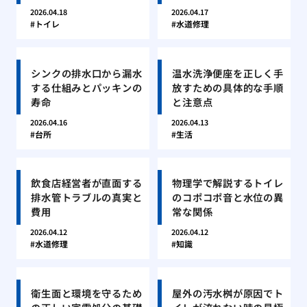
2026.04.18
2026.04.17
トイレ
水道修理
シンクの排水口から漏水
温水洗浄便座を正しく手
する仕組みとパッキンの
放すための具体的な手順
寿命
と注意点
2026.04.16
2026.04.13
台所
生活
飲食店経営者が直面する
物理学で解説するトイレ
排水管トラブルの真実と
のコポコポ音と水位の異
費用
常な関係
2026.04.12
2026.04.12
水道修理
知識
衛生面と環境を守るため
屋外の汚水桝が原因でト