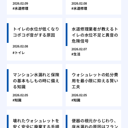
2026.02.09
2026.02.08
水道修理
水道修理
トイレの水位が低くなり
水道修理業者が教えるト
コポコポ音がする原因
イレの水位不足と異音の
危険信号
2026.02.08
2026.02.07
トイレ
生活
マンション水漏れと保険
ウォシュレットの処分費
の基本もしもの時に備え
用を最小限に抑える賢い
る知識
工夫
2026.02.05
2026.02.05
知識
知識
壊れたウォシュレットを
便器の根元からじわり、
安く安全に廃棄する手順
床水漏れの原因はフラン