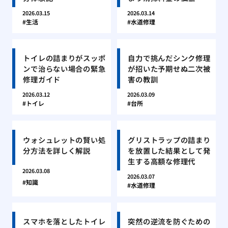
2026.03.15
2026.03.14
生活
水道修理
トイレの詰まりがスッポ
自力で挑んだシンク修理
ンで治らない場合の緊急
が招いた予期せぬ二次被
修理ガイド
害の教訓
2026.03.12
2026.03.09
トイレ
台所
ウォシュレットの賢い処
グリストラップの詰まり
分方法を詳しく解説
を放置した結果として発
生する高額な修理代
2026.03.08
2026.03.07
知識
水道修理
スマホを落としたトイレ
突然の逆流を防ぐための