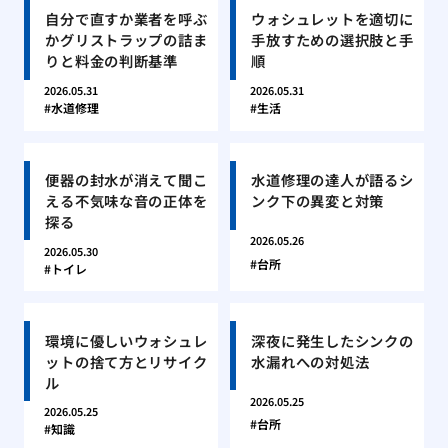
自分で直すか業者を呼ぶ
ウォシュレットを適切に
かグリストラップの詰ま
手放すための選択肢と手
りと料金の判断基準
順
2026.05.31
2026.05.31
水道修理
生活
便器の封水が消えて聞こ
水道修理の達人が語るシ
える不気味な音の正体を
ンク下の異変と対策
探る
2026.05.26
2026.05.30
台所
トイレ
環境に優しいウォシュレ
深夜に発生したシンクの
ットの捨て方とリサイク
水漏れへの対処法
ル
2026.05.25
2026.05.25
台所
知識