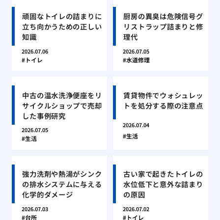
頑固なトイレの詰まりに
厨房の異臭は危険信号グ
立ち向かうための正しい
リストラップ詰まりと修
知識
理代
2026.07.06
2026.07.05
トイレ
水道修理
中古の温水洗浄便座をリ
賃貸物件でウォシュレッ
サイクルショップで売却
トを処分する際の注意点
した事例研究
2026.07.04
2026.07.05
生活
生活
強力洗剤や熱湯がシンク
古い家で起きたトイレの
の排水システムに与える
水位低下と意外な詰まり
化学的ダメージ
の原因
2026.07.03
2026.07.02
台所
トイレ