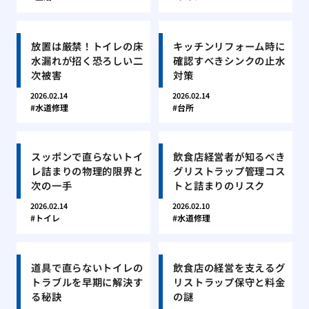
放置は厳禁！トイレの床
キッチンリフォーム時に
水漏れが招く恐ろしい二
確認すべきシンクの止水
次被害
対策
2026.02.14
2026.02.14
水道修理
台所
スッポンで直らないトイ
飲食店経営者が知るべき
レ詰まりの物理的限界と
グリストラップ管理コス
次の一手
トと詰まりのリスク
2026.02.14
2026.02.10
トイレ
水道修理
道具で直らないトイレの
飲食店の経営を支えるグ
トラブルを早期に解決す
リストラップ保守と料金
る秘訣
の謎