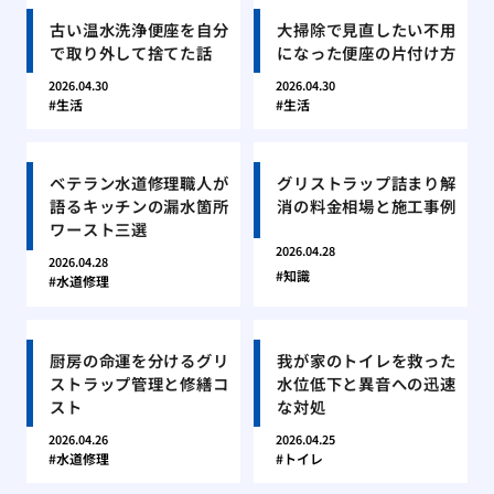
古い温水洗浄便座を自分
大掃除で見直したい不用
で取り外して捨てた話
になった便座の片付け方
2026.04.30
2026.04.30
生活
生活
ベテラン水道修理職人が
グリストラップ詰まり解
語るキッチンの漏水箇所
消の料金相場と施工事例
ワースト三選
2026.04.28
2026.04.28
知識
水道修理
厨房の命運を分けるグリ
我が家のトイレを救った
ストラップ管理と修繕コ
水位低下と異音への迅速
スト
な対処
2026.04.26
2026.04.25
水道修理
トイレ