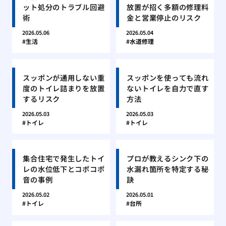
ット処分のトラブル回避
放置が招く多額の修理料
術
金と営業停止のリスク
2026.05.06
2026.05.04
生活
水道修理
スッポンが通用しない重
スッポンを使っても流れ
度のトイレ詰まりを放置
ないトイレを自力で直す
するリスク
方法
2026.05.03
2026.05.03
トイレ
トイレ
集合住宅で発生したトイ
プロが教えるシンク下の
レの水位低下とコポコポ
水漏れ箇所を特定する秘
音の事例
訣
2026.05.02
2026.05.01
トイレ
台所