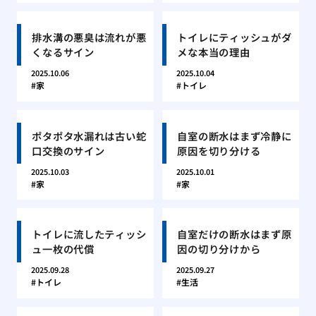
排水溝の悪臭は流れが悪
トイレにティッシュがダ
くなるサイン
メな本当の理由
2025.10.06
2025.10.04
家
トイレ
ポタポタ水漏れは古い蛇
自室の断水はまず冷静に
口交換のサイン
原因を切り分ける
2025.10.03
2025.10.01
家
家
トイレに流したティッシ
自室だけの断水はまず原
ュ一枚の代償
因の切り分けから
2025.09.28
2025.09.27
トイレ
生活