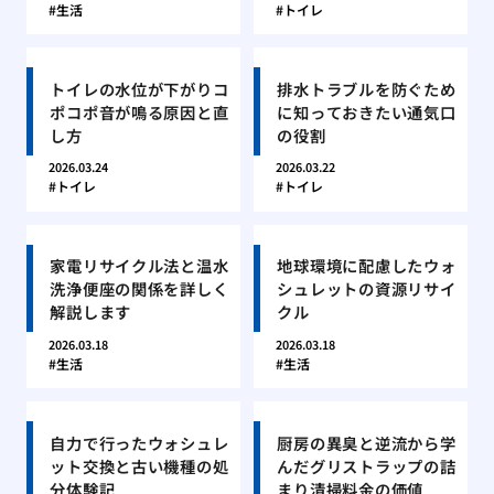
生活
トイレ
トイレの水位が下がりコ
排水トラブルを防ぐため
ポコポ音が鳴る原因と直
に知っておきたい通気口
し方
の役割
2026.03.24
2026.03.22
トイレ
トイレ
家電リサイクル法と温水
地球環境に配慮したウォ
洗浄便座の関係を詳しく
シュレットの資源リサイ
解説します
クル
2026.03.18
2026.03.18
生活
生活
自力で行ったウォシュレ
厨房の異臭と逆流から学
ット交換と古い機種の処
んだグリストラップの詰
分体験記
まり清掃料金の価値