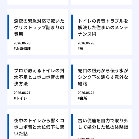
深夜の緊急対応で驚いた
トイレの異音トラブルを
グリストラップ詰まりの
解決した住まいのメンテ
費用
ナンス術
2026.06.28
2026.06.28
水道修理
家
プロが教えるトイレの封
蛇口の根元から伝う水が
水不足とコポコポ音の解
シンク下を濡らす意外な
決方法
経路
2026.06.27
2026.06.24
トイレ
台所
夜中のトイレから響くコ
古い便座を自力で取り外
ポコポ音と水位低下に驚
して処分した私の体験談
いた話