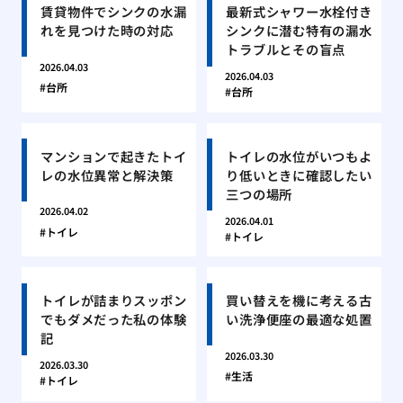
賃貸物件でシンクの水漏
最新式シャワー水栓付き
れを見つけた時の対応
シンクに潜む特有の漏水
トラブルとその盲点
2026.04.03
2026.04.03
台所
台所
マンションで起きたトイ
トイレの水位がいつもよ
レの水位異常と解決策
り低いときに確認したい
三つの場所
2026.04.02
2026.04.01
トイレ
トイレ
トイレが詰まりスッポン
買い替えを機に考える古
でもダメだった私の体験
い洗浄便座の最適な処置
記
2026.03.30
2026.03.30
生活
トイレ