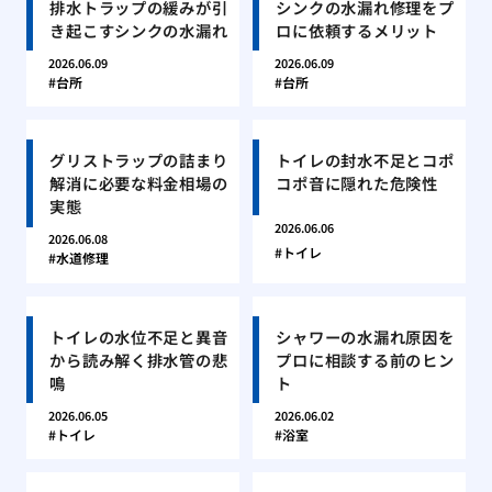
排水トラップの緩みが引
シンクの水漏れ修理をプ
き起こすシンクの水漏れ
ロに依頼するメリット
2026.06.09
2026.06.09
台所
台所
グリストラップの詰まり
トイレの封水不足とコポ
解消に必要な料金相場の
コポ音に隠れた危険性
実態
2026.06.06
2026.06.08
トイレ
水道修理
トイレの水位不足と異音
シャワーの水漏れ原因を
から読み解く排水管の悲
プロに相談する前のヒン
鳴
ト
2026.06.05
2026.06.02
トイレ
浴室