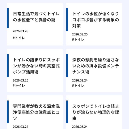
日常生活で気づくトイレ
トイレの水位が低くなり
の水位低下と異音の謎
コポコポ音がする現象の
対策
2026.03.28
2026.03.25
トイレ
トイレ
トイレの詰まりにスッポ
深夜の悲劇を繰り返さな
ンが効かない時の真空式
いための排水設備メンテ
ポンプ活用術
ナンス術
2026.03.25
2026.03.24
トイレ
トイレ
専門業者が教える温水洗
スッポンでトイレの詰ま
浄便座処分の注意点とコ
りが治らない物理的な理
ツ
由
2026.03.24
2026.03.24