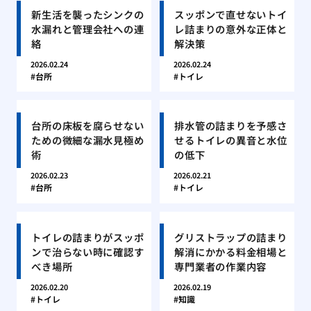
新生活を襲ったシンクの
スッポンで直せないトイ
水漏れと管理会社への連
レ詰まりの意外な正体と
絡
解決策
2026.02.24
2026.02.24
台所
トイレ
台所の床板を腐らせない
排水管の詰まりを予感さ
ための微細な漏水見極め
せるトイレの異音と水位
術
の低下
2026.02.23
2026.02.21
台所
トイレ
トイレの詰まりがスッポ
グリストラップの詰まり
ンで治らない時に確認す
解消にかかる料金相場と
べき場所
専門業者の作業内容
2026.02.20
2026.02.19
トイレ
知識