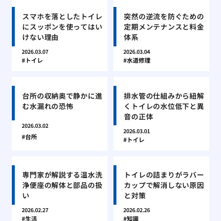
スマホを落としたトイレ
突然の逆流を防ぐための
にスッポンを使ってはい
定期メンテナンスと料金
けない理由
体系
2026.03.07
2026.03.04
トイレ
水道修理
台所の収納奥で静かに進
排水管の仕組みから紐解
む水漏れの恐怖
くトイレの水位低下と異
音の正体
2026.03.02
2026.03.01
台所
トイレ
専門家が解説する温水洗
トイレの詰まりがラバー
浄便座の解体と部品の扱
カップで解消しない原因
い
と対策
2026.02.27
2026.02.26
生活
知識