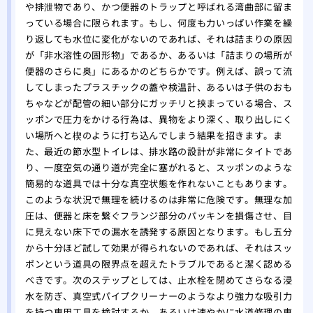
や排泄物であり、かつ便器のトラップと呼ばれる湾曲部に留ま
っている場合に限られます。もし、何度も力いっぱい作業を繰
り返しても水位に変化がないのであれば、それは詰まりの原因
が「非水溶性の固形物」であるか、あるいは「詰まりの場所が
便器のさらに奥」にあるかのどちらかです。例えば、誤って流
してしまったプラスチックの蓋や検温計、あるいは子供のおも
ちゃなどが配管の細い部分にガッチリと挟まっている場合、ス
ッポンで圧力をかける行為は、異物をより深く、取り出しにく
い場所へと楔のように打ち込んでしまう結果を招きます。ま
た、最近の節水型トイレは、排水路の設計が非常にタイトであ
り、一度空気の通り道が完全に塞がれると、スッポンのような
簡易的な道具では十分な真空状態を作れないこともあります。
このような状況で無理を続けるのは非常に危険です。無理な加
圧は、便器と床を繋ぐフランジ部分のパッキンを損傷させ、目
に見えない床下での漏水を誘発する原因となります。もし五分
から十分ほど試して効果が得られないのであれば、それはスッ
ポンという道具の限界点を超えたトラブルであると潔く認める
べきです。次のステップとしては、止水栓を閉めてさらなる浸
水を防ぎ、真空式パイプクリーナーのようなより強力な吸引力
を持つ専用工具を検討するか、あるいは速やかに水道修理の専