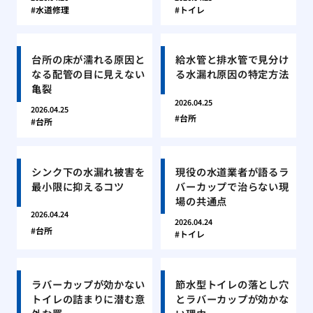
水道修理
トイレ
台所の床が濡れる原因と
給水管と排水管で見分け
なる配管の目に見えない
る水漏れ原因の特定方法
亀裂
2026.04.25
2026.04.25
台所
台所
シンク下の水漏れ被害を
現役の水道業者が語るラ
最小限に抑えるコツ
バーカップで治らない現
場の共通点
2026.04.24
2026.04.24
台所
トイレ
ラバーカップが効かない
節水型トイレの落とし穴
トイレの詰まりに潜む意
とラバーカップが効かな