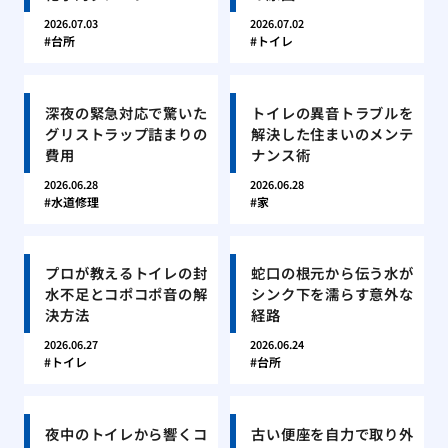
2026.07.03
2026.07.02
台所
トイレ
深夜の緊急対応で驚いた
トイレの異音トラブルを
グリストラップ詰まりの
解決した住まいのメンテ
費用
ナンス術
2026.06.28
2026.06.28
水道修理
家
プロが教えるトイレの封
蛇口の根元から伝う水が
水不足とコポコポ音の解
シンク下を濡らす意外な
決方法
経路
2026.06.27
2026.06.24
トイレ
台所
夜中のトイレから響くコ
古い便座を自力で取り外