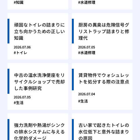
知識
水道修理
頑固なトイレの詰まりに
厨房の異臭は危険信号グ
立ち向かうための正しい
リストラップ詰まりと修
知識
理代
2026.07.06
2026.07.05
トイレ
水道修理
中古の温水洗浄便座をリ
賃貸物件でウォシュレッ
サイクルショップで売却
トを処分する際の注意点
した事例研究
2026.07.04
2026.07.05
生活
生活
強力洗剤や熱湯がシンク
古い家で起きたトイレの
の排水システムに与える
水位低下と意外な詰まり
化学的ダメージ
の原因