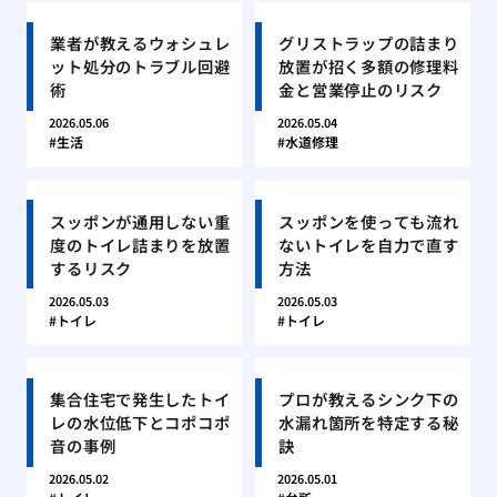
業者が教えるウォシュレ
グリストラップの詰まり
ット処分のトラブル回避
放置が招く多額の修理料
術
金と営業停止のリスク
2026.05.06
2026.05.04
生活
水道修理
スッポンが通用しない重
スッポンを使っても流れ
度のトイレ詰まりを放置
ないトイレを自力で直す
するリスク
方法
2026.05.03
2026.05.03
トイレ
トイレ
集合住宅で発生したトイ
プロが教えるシンク下の
レの水位低下とコポコポ
水漏れ箇所を特定する秘
音の事例
訣
2026.05.02
2026.05.01