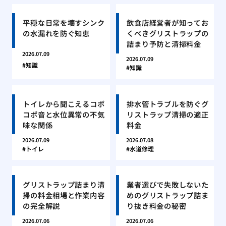
平穏な日常を壊すシンク
飲食店経営者が知ってお
の水漏れを防ぐ知恵
くべきグリストラップの
詰まり予防と清掃料金
2026.07.09
2026.07.09
知識
知識
トイレから聞こえるコポ
排水管トラブルを防ぐグ
コポ音と水位異常の不気
リストラップ清掃の適正
味な関係
料金
2026.07.09
2026.07.08
トイレ
水道修理
グリストラップ詰まり清
業者選びで失敗しないた
掃の料金相場と作業内容
めのグリストラップ詰ま
の完全解説
り抜き料金の秘密
2026.07.06
2026.07.06