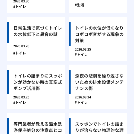
2026.03.30
生活
トイレ
日常生活で気づくトイレ
トイレの水位が低くなり
の水位低下と異音の謎
コポコポ音がする現象の
対策
2026.03.28
2026.03.25
トイレ
トイレ
トイレの詰まりにスッポ
深夜の悲劇を繰り返さな
ンが効かない時の真空式
いための排水設備メンテ
ポンプ活用術
ナンス術
2026.03.25
2026.03.24
トイレ
トイレ
専門業者が教える温水洗
スッポンでトイレの詰ま
浄便座処分の注意点とコ
りが治らない物理的な理