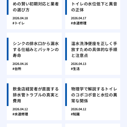
めの賢い初期対応と業者
トイレの水位低下と異音
の選び方
の正体
2026.04.18
2026.04.17
トイレ
水道修理
シンクの排水口から漏水
温水洗浄便座を正しく手
する仕組みとパッキンの
放すための具体的な手順
寿命
と注意点
2026.04.16
2026.04.13
台所
生活
飲食店経営者が直面する
物理学で解説するトイレ
排水管トラブルの真実と
のコポコポ音と水位の異
費用
常な関係
2026.04.12
2026.04.12
水道修理
知識