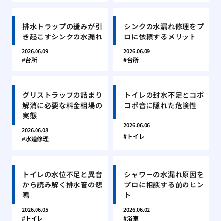
排水トラップの緩みが引
シンクの水漏れ修理をプ
き起こすシンクの水漏れ
ロに依頼するメリット
2026.06.09
2026.06.09
台所
台所
グリストラップの詰まり
トイレの封水不足とコポ
解消に必要な料金相場の
コポ音に隠れた危険性
実態
2026.06.06
2026.06.08
トイレ
水道修理
トイレの水位不足と異音
シャワーの水漏れ原因を
から読み解く排水管の悲
プロに相談する前のヒン
鳴
ト
2026.06.05
2026.06.02
トイレ
浴室