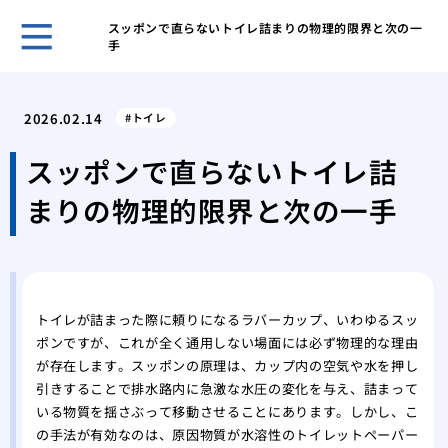
スッポンで直らないトイレ詰まりの物理的限界と次の一
手
ホー
トイ
2026.02.14
トイレ
す危
洗面
スッポンで直らないトイレ詰
えな
まりの物理的限界と次の一手
トイ
する
蛇口
原因
修理
トイレが詰まった際に頼りになるラバーカップ、いわゆるスッ
トラ
ポンですが、これが全く通用しない場面には必ず物理的な理由
浴槽
が存在します。スッポンの原理は、カップ内の空気や水を押し
おき
引きすることで排水路内に急激な水圧の変化を与え、詰まって
トイ
いる物質を揺さぶって移動させることにあります。しかし、こ
実行
の手法が有効なのは、原因物質が水溶性のトイレットペーパー