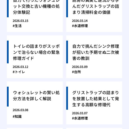
ット交換と古い機種の処
んだグリストラップの詰
分体験記
まり清掃料金の価値
2026.03.15
2026.03.14
生活
水道修理
トイレの詰まりがスッポ
自力で挑んだシンク修理
ンで治らない場合の緊急
が招いた予期せぬ二次被
修理ガイド
害の教訓
2026.03.12
2026.03.09
トイレ
台所
ウォシュレットの賢い処
グリストラップの詰まり
分方法を詳しく解説
を放置した結果として発
生する高額な修理代
2026.03.08
2026.03.07
知識
水道修理