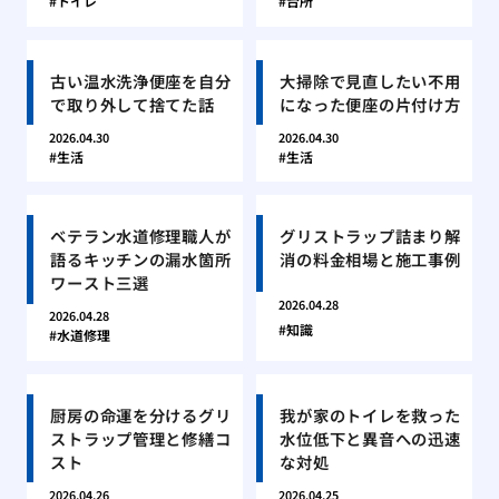
トイレ
台所
古い温水洗浄便座を自分
大掃除で見直したい不用
で取り外して捨てた話
になった便座の片付け方
2026.04.30
2026.04.30
生活
生活
ベテラン水道修理職人が
グリストラップ詰まり解
語るキッチンの漏水箇所
消の料金相場と施工事例
ワースト三選
2026.04.28
2026.04.28
知識
水道修理
厨房の命運を分けるグリ
我が家のトイレを救った
ストラップ管理と修繕コ
水位低下と異音への迅速
スト
な対処
2026.04.26
2026.04.25