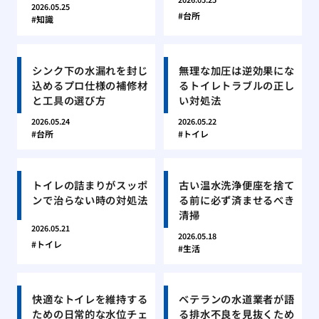
2026.05.25
台所
知識
シンク下の水漏れを封じ
無理な加圧は逆効果にな
込めるプロ仕様の補修材
るトイレトラブルの正し
と工具の選び方
い対処法
2026.05.24
2026.05.22
台所
トイレ
トイレの詰まりがスッポ
古い温水洗浄便座を捨て
ンで治らない時の対処法
る前に必ず済ませるべき
清掃
2026.05.21
2026.05.18
トイレ
生活
快適なトイレを維持する
ベテランの水道業者が語
ための日常的な水位チェ
る排水不良を見抜くため