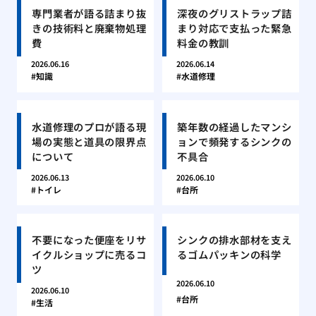
専門業者が語る詰まり抜
深夜のグリストラップ詰
きの技術料と廃棄物処理
まり対応で支払った緊急
費
料金の教訓
2026.06.16
2026.06.14
知識
水道修理
水道修理のプロが語る現
築年数の経過したマンシ
場の実態と道具の限界点
ョンで頻発するシンクの
について
不具合
2026.06.13
2026.06.10
トイレ
台所
不要になった便座をリサ
シンクの排水部材を支え
イクルショップに売るコ
るゴムパッキンの科学
ツ
2026.06.10
2026.06.10
台所
生活