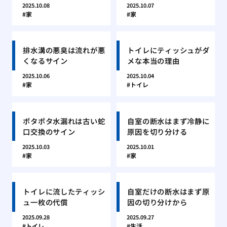
2025.10.08
2025.10.07
家
家
排水溝の悪臭は流れが悪
トイレにティッシュがダ
くなるサイン
メな本当の理由
2025.10.06
2025.10.04
家
トイレ
ポタポタ水漏れは古い蛇
自室の断水はまず冷静に
口交換のサイン
原因を切り分ける
2025.10.03
2025.10.01
家
家
トイレに流したティッシ
自室だけの断水はまず原
ュ一枚の代償
因の切り分けから
2025.09.28
2025.09.27
トイレ
生活