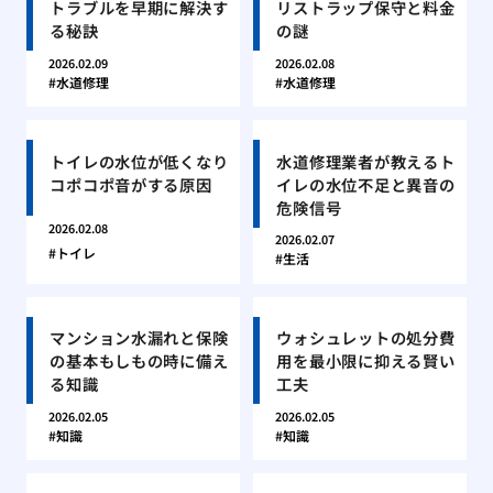
トラブルを早期に解決す
リストラップ保守と料金
る秘訣
の謎
2026.02.09
2026.02.08
水道修理
水道修理
トイレの水位が低くなり
水道修理業者が教えるト
コポコポ音がする原因
イレの水位不足と異音の
危険信号
2026.02.08
2026.02.07
トイレ
生活
マンション水漏れと保険
ウォシュレットの処分費
の基本もしもの時に備え
用を最小限に抑える賢い
る知識
工夫
2026.02.05
2026.02.05
知識
知識