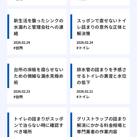
新生活を襲ったシンクの
スッポンで直せないトイ
水漏れと管理会社への連
レ詰まりの意外な正体と
絡
解決策
2026.02.24
2026.02.24
台所
トイレ
台所の床板を腐らせない
排水管の詰まりを予感さ
ための微細な漏水見極め
せるトイレの異音と水位
術
の低下
2026.02.23
2026.02.21
台所
トイレ
トイレの詰まりがスッポ
グリストラップの詰まり
ンで治らない時に確認す
解消にかかる料金相場と
べき場所
専門業者の作業内容