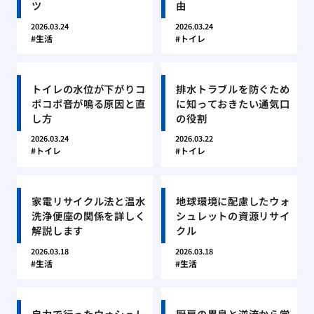
ツ
由
2026.03.24
2026.03.24
生活
トイレ
トイレの水位が下がりコ
排水トラブルを防ぐため
ポコポ音が鳴る原因と直
に知っておきたい通気口
し方
の役割
2026.03.24
2026.03.22
トイレ
トイレ
家電リサイクル法と温水
地球環境に配慮したウォ
洗浄便座の関係を詳しく
シュレットの資源リサイ
解説します
クル
2026.03.18
2026.03.18
生活
生活
自力で行ったウォシュレ
厨房の異臭と逆流から学