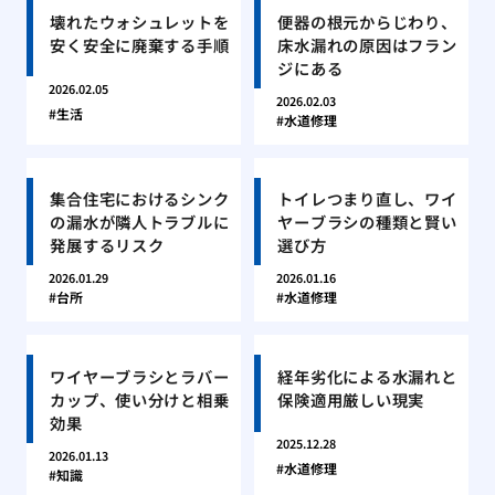
壊れたウォシュレットを
便器の根元からじわり、
安く安全に廃棄する手順
床水漏れの原因はフラン
ジにある
2026.02.05
2026.02.03
生活
水道修理
集合住宅におけるシンク
トイレつまり直し、ワイ
の漏水が隣人トラブルに
ヤーブラシの種類と賢い
発展するリスク
選び方
2026.01.29
2026.01.16
台所
水道修理
ワイヤーブラシとラバー
経年劣化による水漏れと
カップ、使い分けと相乗
保険適用厳しい現実
効果
2025.12.28
2026.01.13
水道修理
知識