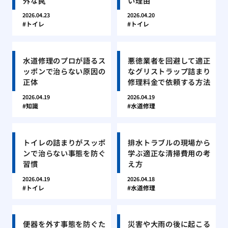
外な罠
い理由
2026.04.23
2026.04.20
トイレ
トイレ
水道修理のプロが語るス
悪徳業者を回避して適正
ッポンで治らない原因の
なグリストラップ詰まり
正体
修理料金で依頼する方法
2026.04.19
2026.04.19
知識
水道修理
トイレの詰まりがスッポ
排水トラブルの現場から
ンで治らない事態を防ぐ
学ぶ適正な清掃費用の考
習慣
え方
2026.04.19
2026.04.18
トイレ
水道修理
便器を外す事態を防ぐた
災害や大雨の後に起こる