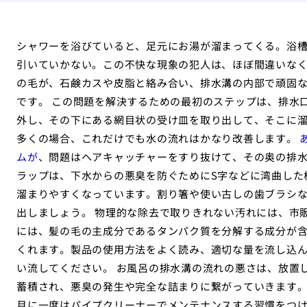
シャワーを浴びていると、足元にお湯が溜まってくる。浴
引いていかない。この不快な現象の犯人は、ほぼ間違いな
の毛が、石鹸カスや皮脂と絡み合い、排水溝の内部で頑固
です。 この問題を解決するための最初のステップは、排水
外し、その下にある網目状の受け皿を取り出して、そこに
多くの場合、これだけでも水の流れはかなり改善します。
ムが
、問題はヘアキャッチャーをすり抜けて、その奥の排
ラップは、下水からの悪臭を防ぐためにS字などに湾曲した
溜まりやすくなっています。割り箸や使い古しの歯ブラシ
出しましょう。 物理的な除去で取りきれない汚れには、市
には、髪の毛の主成分であるタンパク質を分解する成分が
くれます。製品の使用方法をよく読み、適切な量を流し込
い流してください。 お風呂の排水溝の流れの悪さは、放置
蓄積され、悪臭の発生や完全な詰まりに繋がっていきます
月に一度はパイプクリーナーでメンテナンスする習慣をつ