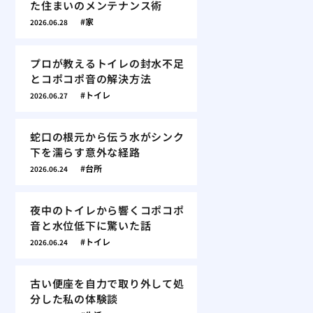
た住まいのメンテナンス術
家
2026.06.28
プロが教えるトイレの封水不足
とコポコポ音の解決方法
トイレ
2026.06.27
蛇口の根元から伝う水がシンク
下を濡らす意外な経路
台所
2026.06.24
夜中のトイレから響くコポコポ
音と水位低下に驚いた話
トイレ
2026.06.24
古い便座を自力で取り外して処
分した私の体験談