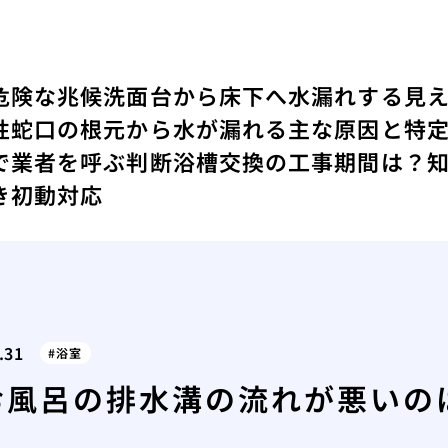
危険な兆候
洗面台から床下へ水漏れする見
性
蛇口の根元から水が漏れる主な原因と特
で業者を呼ぶ判断
浴槽交換の工事期間は？
き初動対応
.31
浴室
お風呂の排水溝の流れが悪いの