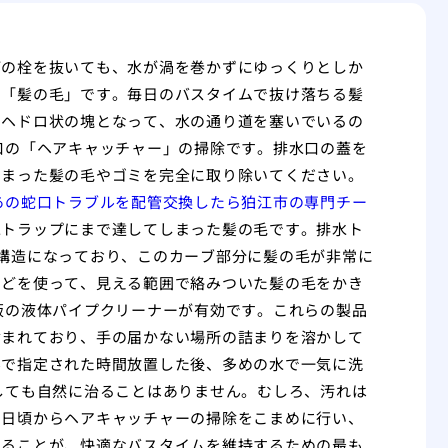
槽の栓を抜いても、水が渦を巻かずにゆっくりとしか
く「髪の毛」です。毎日のバスタイムで抜け落ちる髪
なヘドロ状の塊となって、水の通り道を塞いでいるの
口の「ヘアキャッチャー」の掃除です。排水口の蓋を
溜まった髪の毛やゴミを完全に取り除いてください。
あの蛇口トラブルを配管交換したら狛江市の専門チー
水トラップにまで達してしまった髪の毛です。排水ト
構造になっており、このカーブ部分に髪の毛が非常に
などを使って、見える範囲で絡みついた髪の毛をかき
販の液体パイプクリーナーが有効です。これらの製品
含まれており、手の届かない場所の詰まりを溶かして
んで指定された時間放置した後、多めの水で一気に洗
しても自然に治ることはありません。むしろ、汚れは
。日頃からヘアキャッチャーの掃除をこまめに行い、
けることが、快適なバスタイムを維持するための最も